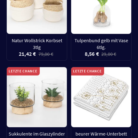
Natur Wollstrick Korbset
Tulpenbund gelb mit Vase
3tlg
6tlg.
21,42 €
8,56 €
79,00 €
29,00 €
LETZTE CHANCE
LETZTE CHANCE
Sukkulente im Glaszylinder
beurer Wärme-Unterbett