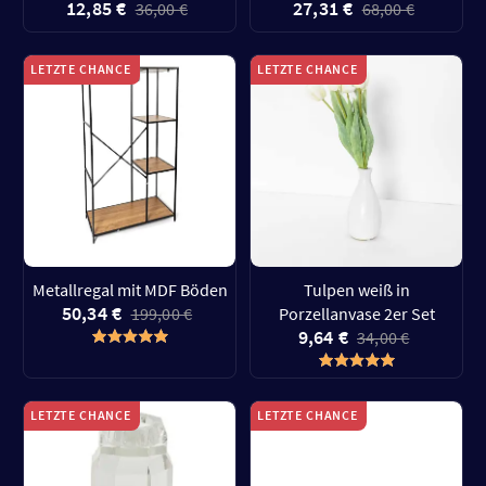
12,85 €
27,31 €
36,00 €
68,00 €
LETZTE CHANCE
LETZTE CHANCE
Metallregal mit MDF Böden
Tulpen weiß in
50,34 €
199,00 €
Porzellanvase 2er Set
9,64 €
34,00 €
LETZTE CHANCE
LETZTE CHANCE