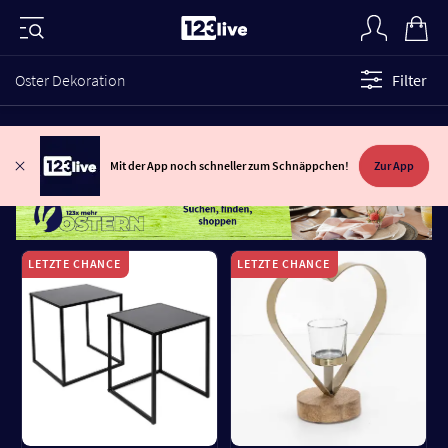
Oster Dekoration
Filter
Mit der App noch schneller zum Schnäppchen!
Zur App
LETZTE CHANCE
LETZTE CHANCE