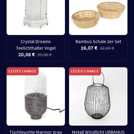
Crystal Dreams
Bambus Schale 2er Set
16,07 €
Teelichthalter Vogel
32,00 €
20,08 €
39,00 €
LETZTE CHANCE
LETZTE CHANCE
Tischleuchte Marmor grau
Metall Windlicht URBANUS