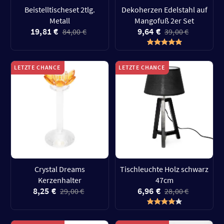
Beistelltischeset 2tlg.
Dekoherzen Edelstahl auf
Metall
Mangofuß 2er Set
19,81 €
9,64 €
84,00 €
39,00 €
LETZTE CHANCE
LETZTE CHANCE
Crystal Dreams
Tischleuchte Holz schwarz
Kerzenhalter
47cm
8,25 €
6,96 €
29,00 €
28,00 €