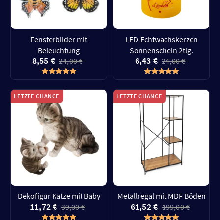
Fensterbilder mit
LED-Echtwachskerzen
Beleuchtung
Sonnenschein 2tlg.
8,55 €
6,43 €
24,00 €
24,00 €
LETZTE CHANCE
LETZTE CHANCE
Dekofigur Katze mit Baby
Metallregal mit MDF Böden
11,72 €
61,52 €
39,00 €
199,00 €