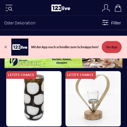
Oster Dekoration
Filter
Mit der App noch schneller zum Schnäppchen!
Zur App
LETZTE CHANCE
LETZTE CHANCE