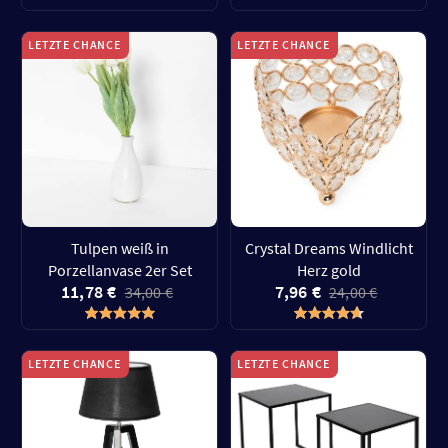
LETZTE CHANCE
LETZTE CHANCE
Tulpen weiß in
Crystal Dreams Windlicht
Porzellanvase 2er Set
Herz gold
11,78 €
7,96 €
34,00 €
24,00 €
LETZTE CHANCE
LETZTE CHANCE