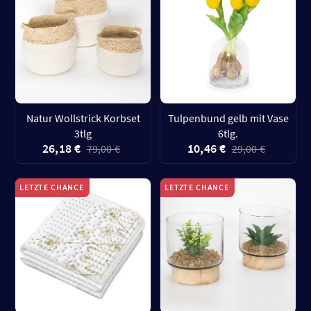
Natur Wollstrick Korbset
Tulpenbund gelb mit Vase
3tlg
6tlg.
26,18 €
10,46 €
79,00 €
29,00 €
LETZTE CHANCE
LETZTE CHANCE