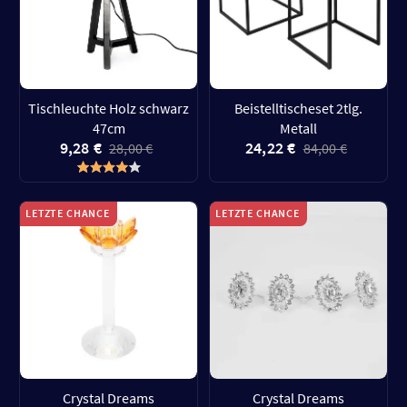
Tischleuchte Holz schwarz
Beistelltischeset 2tlg.
47cm
Metall
9,28 €
24,22 €
28,00 €
84,00 €
LETZTE CHANCE
LETZTE CHANCE
Crystal Dreams
Crystal Dreams