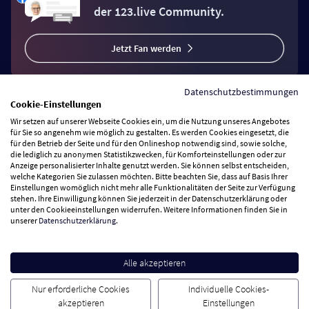
der 123.live Community.
Jetzt Fan werden
Datenschutzbestimmungen
Cookie-Einstellungen
Wir setzen auf unserer Webseite Cookies ein, um die Nutzung unseres Angebotes
Vertrag widerrufen
für Sie so angenehm wie möglich zu gestalten. Es werden Cookies eingesetzt, die
für den Betrieb der Seite und für den Onlineshop notwendig sind, sowie solche,
die lediglich zu anonymen Statistikzwecken, für Komforteinstellungen oder zur
Anzeige personalisierter Inhalte genutzt werden. Sie können selbst entscheiden,
Zahlungsarten
welche Kategorien Sie zulassen möchten. Bitte beachten Sie, dass auf Basis Ihrer
Einstellungen womöglich nicht mehr alle Funktionalitäten der Seite zur Verfügung
stehen. Ihre Einwilligung können Sie jederzeit in der Datenschutzerklärung oder
Wir versenden mit
unter den Cookieeinstellungen widerrufen. Weitere Informationen finden Sie in
unserer
Datenschutzerklärung
.
Service Hotline
Alle akzeptieren
Besuchen Sie uns
Nur erforderliche Cookies
Individuelle Cookies-
akzeptieren
Einstellungen