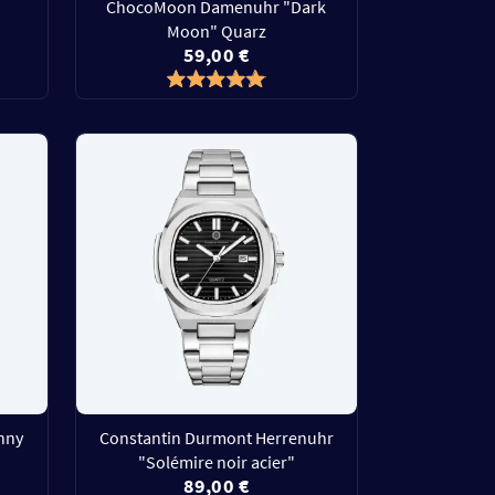
ChocoMoon Damenuhr "Dark
Moon" Quarz
59,00 €
nny
Constantin Durmont Herrenuhr
"Solémire noir acier"
89,00 €