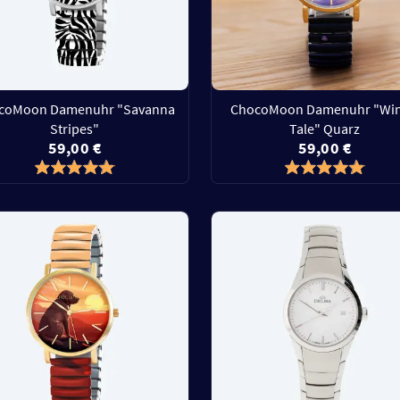
coMoon Damenuhr "Savanna
ChocoMoon Damenuhr "Win
Stripes"
Tale" Quarz
59,00 €
59,00 €