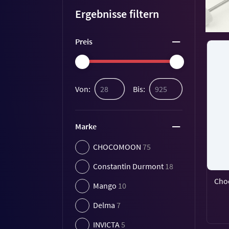
Ergebnisse filtern
Preis
Von:
Bis:
Marke
CHOCOMOON
75
Constantin Durmont
18
Cho
Mango
10
Delma
7
INVICTA
5