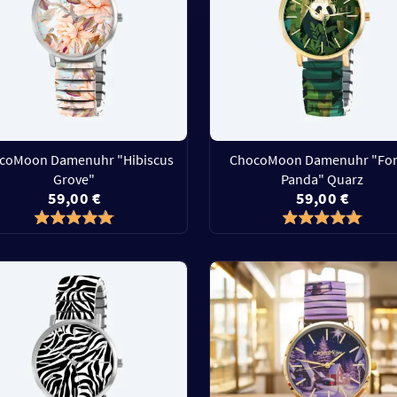
coMoon Damenuhr "Hibiscus
ChocoMoon Damenuhr "For
Grove"
Panda" Quarz
59,00 €
59,00 €