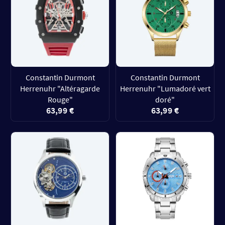
Constantin Durmont
Constantin Durmont
Herrenuhr "Altéragarde
Herrenuhr "Lumadoré vert
Rouge"
doré"
63,99 €
63,99 €