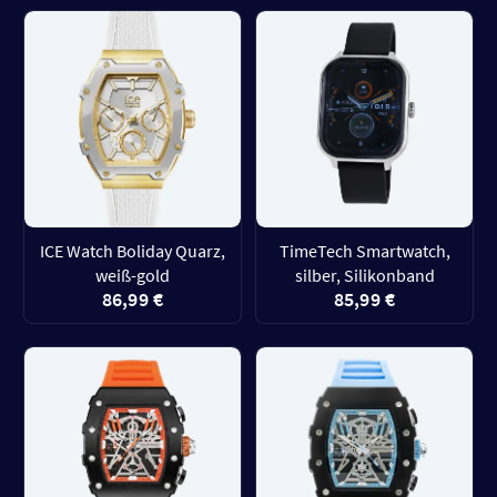
ICE Watch Boliday Quarz,
TimeTech Smartwatch,
weiß-gold
silber, Silikonband
86,99 €
85,99 €