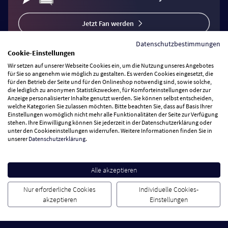
Jetzt Fan werden
Datenschutzbestimmungen
Cookie-Einstellungen
Wir setzen auf unserer Webseite Cookies ein, um die Nutzung unseres Angebotes
für Sie so angenehm wie möglich zu gestalten. Es werden Cookies eingesetzt, die
für den Betrieb der Seite und für den Onlineshop notwendig sind, sowie solche,
Vertrag widerrufen
die lediglich zu anonymen Statistikzwecken, für Komforteinstellungen oder zur
Anzeige personalisierter Inhalte genutzt werden. Sie können selbst entscheiden,
welche Kategorien Sie zulassen möchten. Bitte beachten Sie, dass auf Basis Ihrer
Zahlungsarten
Einstellungen womöglich nicht mehr alle Funktionalitäten der Seite zur Verfügung
stehen. Ihre Einwilligung können Sie jederzeit in der Datenschutzerklärung oder
unter den Cookieeinstellungen widerrufen. Weitere Informationen finden Sie in
Wir versenden mit
unserer
Datenschutzerklärung
.
Service Hotline
Alle akzeptieren
Besuchen Sie uns
Nur erforderliche Cookies
Individuelle Cookies-
akzeptieren
Einstellungen
Cookie Einstellungen
AGB
Datenschutz
Impressum