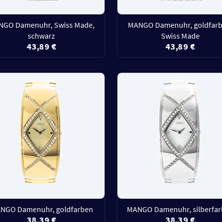
NGO Damenuhr, Swiss Made,
MANGO Damenuhr, goldfarb
schwarz
Swiss Made
43,89 €
43,89 €
NGO Damenuhr, goldfarben
MANGO Damenuhr, silberfa
38,39 €
38,39 €