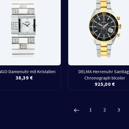
GO Damenuhr mit Kristallen
DELMA Herrenuhr Santia
38,39 €
Chronograph bicolor
925,00 €
1
2
3