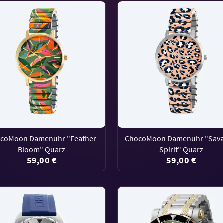
coMoon Damenuhr "Feather
ChocoMoon Damenuhr "Sav
Bloom" Quarz
Spirit" Quarz
59,00 €
59,00 €