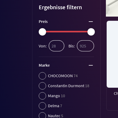
Ergebnisse filtern
Preis
Von:
Bis:
Marke
CHOCOMOON
74
Constantin Durmont
18
C
Mango
10
Delma
7
Nautec
5