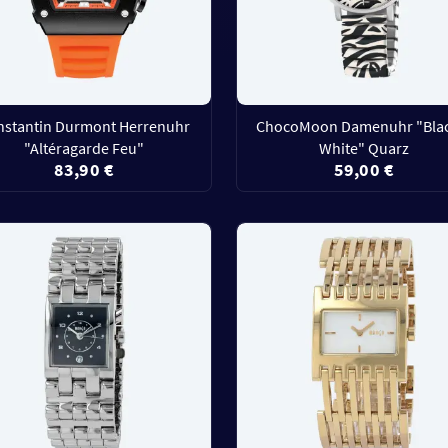
nstantin Durmont Herrenuhr
ChocoMoon Damenuhr "Blac
"Altéragarde Feu"
White" Quarz
83,90 €
59,00 €