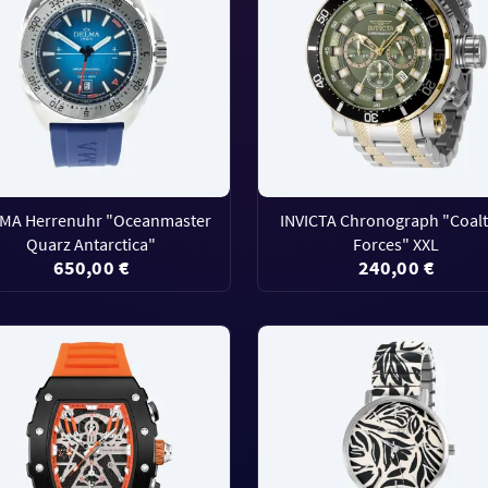
MA Herrenuhr "Oceanmaster
INVICTA Chronograph "Coal
Quarz Antarctica"
Forces" XXL
650,00 €
240,00 €