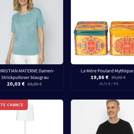
HRISTIAN MATERNE Damen-
La Mère Poulard Mythique
19,86 €
Strickpullover blaugrau
39,00 €
20,03 €
68,00 €
19,71 € / KG
ZTE CHANCE