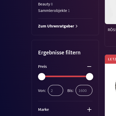
Beauty
8
Sammlerobjekte
1
Zum Uhrenratgeber
RÖS
Ergebnisse filtern
LET
Preis
Von:
Bis:
Marke