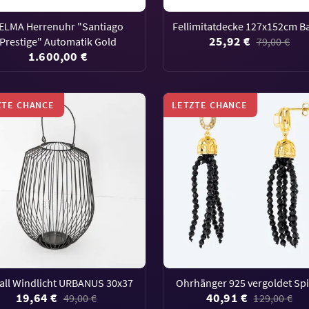
ELMA Herrenuhr "Santiago
Fellimitatdecke 127x152cm 
25,92 €
Prestige" Automatik Gold
79,00 €
1.600,00 €
ZTE CHANCE
LETZTE CHANCE
all Windlicht URBANUS 30x37
Ohrhänger 925 vergoldet Spi
19,64 €
40,91 €
49,00 €
129,00 €