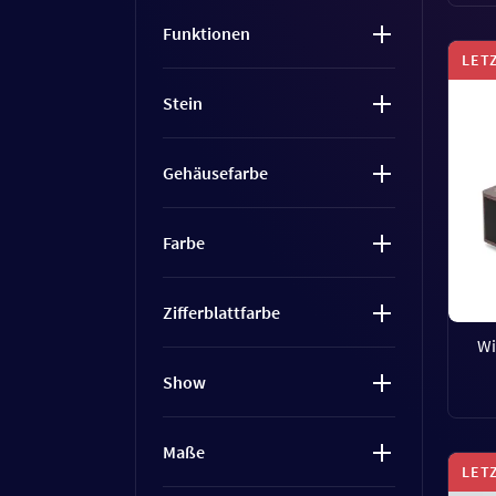
Funktionen
LET
Stein
Gehäusefarbe
Farbe
Zifferblattfarbe
Wi
Show
Maße
LET