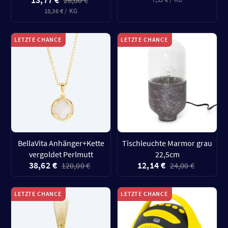
26,00 €
18,36 € / KG
LETZTE CHANCE
LETZTE CHANCE
BellaVita Anhänger+Kette
Tischleuchte Marmor grau
vergoldet Perlmutt
22,5cm
38,62 €
12,14 €
120,00 €
24,00 €
LETZTE CHANCE
LETZTE CHANCE