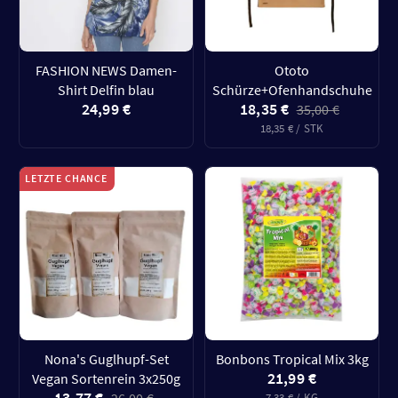
FASHION NEWS Damen-
Ototo
Shirt Delfin blau
Schürze+Ofenhandschuhe
24,99 €
18,35 €
35,00 €
18,35 € / STK
LETZTE CHANCE
Nona's Guglhupf-Set
Bonbons Tropical Mix 3kg
21,99 €
Vegan Sortenrein 3x250g
13,77 €
7,33 € / KG