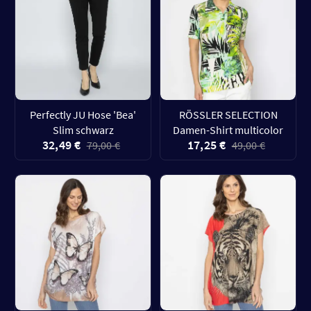
Perfectly JU Hose 'Bea'
RÖSSLER SELECTION
Slim schwarz
Damen-Shirt multicolor
32,49 €
17,25 €
79,00 €
49,00 €