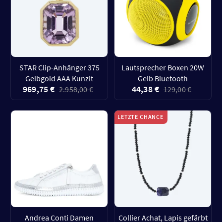
STAR Clip-Anhänger 375
Lautsprecher Boxen 20W
Gelbgold AAA Kunzit
Gelb Bluetooth
969,75 €
44,38 €
2.958,00 €
129,00 €
LETZTE CHANCE
Andrea Conti Damen
Collier Achat, Lapis gefärbt