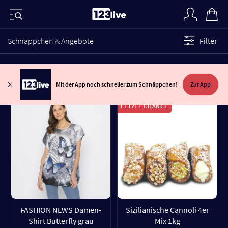
Schnäppchen & Angebote
Filter
Mit der App noch schneller zum Schnäppchen!
Zur App
LETZTE CHANCE
FASHION NEWS Damen-
Sizilianische Cannoli 4er
Shirt Butterfly grau
Mix 1kg