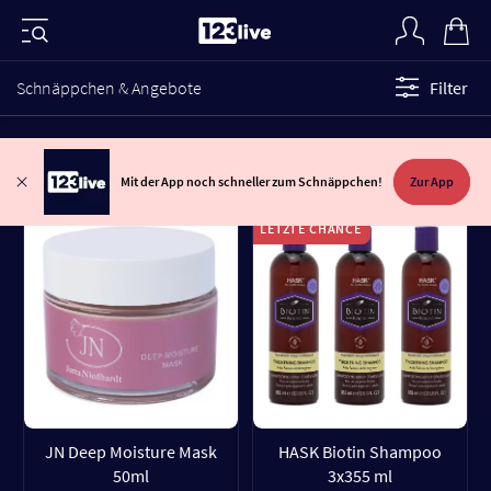
Schnäppchen & Angebote
Filter
Mit der App noch schneller zum Schnäppchen!
Zur App
LETZTE CHANCE
JN Deep Moisture Mask
HASK Biotin Shampoo
50ml
3x355 ml