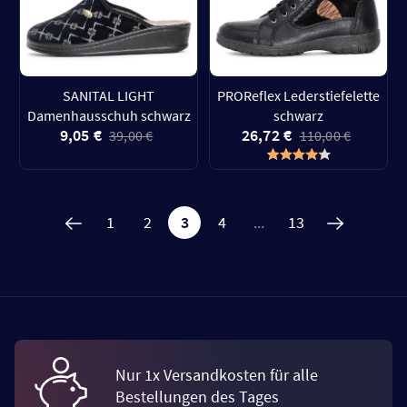
SANITAL LIGHT
PROReflex Lederstiefelette
Damenhausschuh schwarz
schwarz
9,05 €
26,72 €
39,00 €
110,00 €
1
2
3
4
...
13
Nur 1x Versandkosten für alle
Bestellungen des Tages