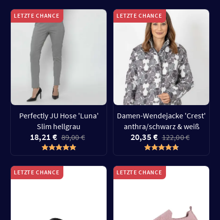
LETZTE CHANCE
LETZTE CHANCE
Perfectly JU Hose 'Luna'
Damen-Wendejacke 'Crest'
Slim hellgrau
anthra/schwarz & weiß
18,21 €
20,35 €
89,00 €
122,00 €
LETZTE CHANCE
LETZTE CHANCE