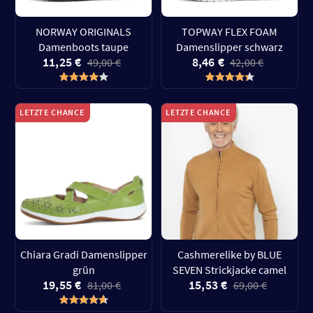
NORWAY ORIGINALS
TOPWAY FLEX FOAM
Damenboots taupe
Damenslipper schwarz
11,25 €
8,46 €
49,00 €
42,00 €
LETZTE CHANCE
LETZTE CHANCE
Chiara Gradi Damenslipper
Cashmerelike by BLUE
grün
SEVEN Strickjacke camel
19,55 €
15,53 €
81,00 €
69,00 €