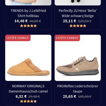
TRENDS by J.Leibfried
Perfectly JU Hose 'Bella'
Shirt hellblau
Wide schwarz/beige
14,46 €
25,11 €
66,00 €
129,00 €
LETZTE CHANCE
LETZTE CHANCE
NORWAY ORIGINALS
PROReflex Lederschnürer
Damenhausschuh camel
taupe
6,32 €
25,65 €
29,00 €
105,00 €