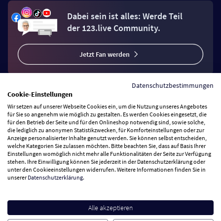
Dabei sein ist alles: Werde Teil
der 123.live Community.
Jetzt Fan werden
Datenschutzbestimmungen
Cookie-Einstellungen
Wir setzen auf unserer Webseite Cookies ein, um die Nutzung unseres Angebotes
Vertrag widerrufen
für Sie so angenehm wie möglich zu gestalten. Es werden Cookies eingesetzt, die
für den Betrieb der Seite und für den Onlineshop notwendig sind, sowie solche,
die lediglich zu anonymen Statistikzwecken, für Komforteinstellungen oder zur
Anzeige personalisierter Inhalte genutzt werden. Sie können selbst entscheiden,
Zahlungsarten
welche Kategorien Sie zulassen möchten. Bitte beachten Sie, dass auf Basis Ihrer
Einstellungen womöglich nicht mehr alle Funktionalitäten der Seite zur Verfügung
stehen. Ihre Einwilligung können Sie jederzeit in der Datenschutzerklärung oder
Wir versenden mit
unter den Cookieeinstellungen widerrufen. Weitere Informationen finden Sie in
unserer
Datenschutzerklärung
.
Service Hotline
Alle akzeptieren
Besuchen Sie uns