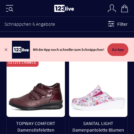
Schnäppchen & Angebote
Filter
Mit der App noch schneller zum Schnäppchen!
Zur App
LETZTE CHANCE
TOPWAY COMFORT
SANITAL LIGHT
Damenstiefeletten
Damenpantolette Blumen