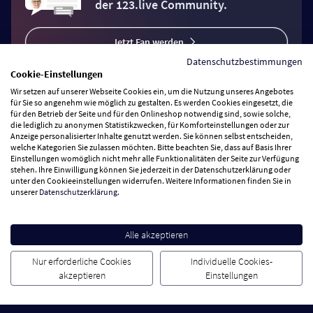
der 123.live Community.
Jetzt Fan werden
Datenschutzbestimmungen
Cookie-Einstellungen
Wir setzen auf unserer Webseite Cookies ein, um die Nutzung unseres Angebotes
für Sie so angenehm wie möglich zu gestalten. Es werden Cookies eingesetzt, die
für den Betrieb der Seite und für den Onlineshop notwendig sind, sowie solche,
Vertrag widerrufen
die lediglich zu anonymen Statistikzwecken, für Komforteinstellungen oder zur
Anzeige personalisierter Inhalte genutzt werden. Sie können selbst entscheiden,
welche Kategorien Sie zulassen möchten. Bitte beachten Sie, dass auf Basis Ihrer
Einstellungen womöglich nicht mehr alle Funktionalitäten der Seite zur Verfügung
Zahlungsarten
stehen. Ihre Einwilligung können Sie jederzeit in der Datenschutzerklärung oder
unter den Cookieeinstellungen widerrufen. Weitere Informationen finden Sie in
unserer
Datenschutzerklärung
.
Wir versenden mit
Service Hotline
Alle akzeptieren
Nur erforderliche Cookies
Individuelle Cookies-
Besuchen Sie uns
akzeptieren
Einstellungen
Cookie Einstellungen
AGB
Datenschutz
Impressum