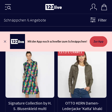
Schnäppchen & Angebote
Filter
Mit der App noch schneller zum Schnäppchen!
Zur App
LETZTE CHANCE
Signature Collection by H.
OTTO KERN Damen-
S. Blusenkleid multi
Lederjacke 'Katta' khaki