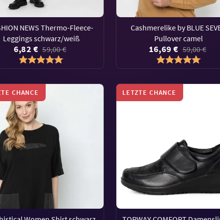
SHION NEWS Thermo-Fleece-
Cashmerelike by BLUE SEV
Leggings schwarz/weiß
Pullover camel
6,82 €
16,69 €
59,00 €
59,00 €
ZTE CHANCE
LETZTE CHANCE
histical Women Shirt schwarz
TOPWAY COMFORT Damensli