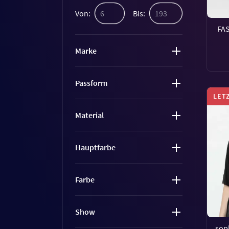
Von:
Bis:
FA
Marke
Passform
LET
Material
Hauptfarbe
Farbe
Show
sop