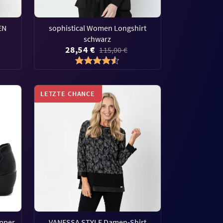
EN
sophistical Women Longshirt
schwarz
28,54 €
115,00 €
LETZTE CHANCE
pper
VANESSA STYLE Damen-Shirt