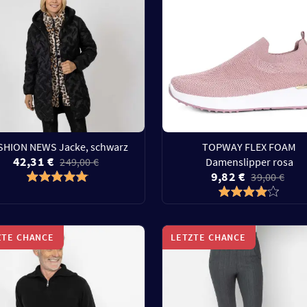
SHION NEWS Jacke, schwarz
TOPWAY FLEX FOAM
42,31 €
249,00 €
Damenslipper rosa
9,82 €
39,00 €
ZTE CHANCE
LETZTE CHANCE