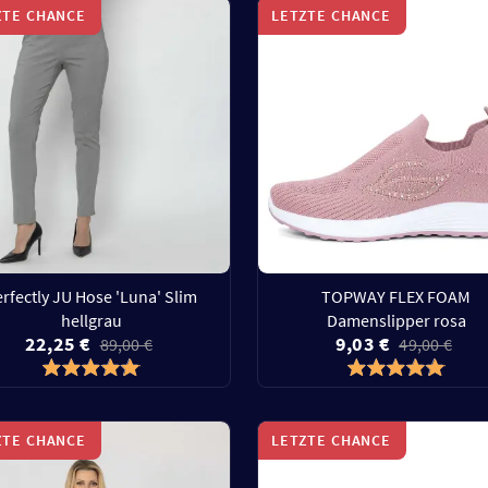
ZTE CHANCE
LETZTE CHANCE
rfectly JU Hose 'Luna' Slim
TOPWAY FLEX FOAM
hellgrau
Damenslipper rosa
22,25 €
9,03 €
89,00 €
49,00 €
ZTE CHANCE
LETZTE CHANCE