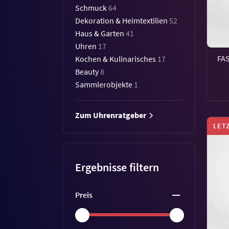
Schmuck
64
Dekoration & Heimtextilien
52
Haus & Garten
41
Uhren
17
FA
Kochen & Kulinarisches
17
Beauty
8
Sammlerobjekte
1
Zum Uhrenratgeber
LET
Ergebnisse filtern
Preis