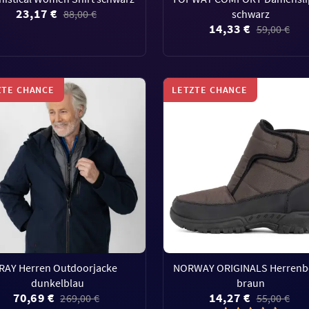
23,17 €
88,00 €
schwarz
14,33 €
59,00 €
ZTE CHANCE
LETZTE CHANCE
RAY Herren Outdoorjacke
NORWAY ORIGINALS Herrenb
dunkelblau
braun
70,69 €
14,27 €
269,00 €
55,00 €