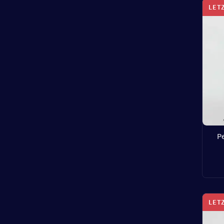
LET
Pe
LET