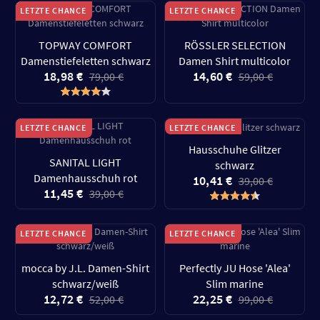
LETZTE CHANCE
LETZTE CHANCE
TOPWAY COMFORT
RÖSSLER SELECTION
Damenstiefeletten schwarz
Damen Shirt multicolor
18,98 €
14,60 €
79,00 €
59,00 €
LETZTE CHANCE
LETZTE CHANCE
Hausschuhe Glitzer
SANITAL LIGHT
schwarz
Damenhausschuh rot
10,41 €
39,00 €
11,45 €
39,00 €
LETZTE CHANCE
LETZTE CHANCE
mocca by J.L. Damen-Shirt
Perfectly JU Hose 'Alea'
schwarz/weiß
Slim marine
12,72 €
22,25 €
52,00 €
99,00 €