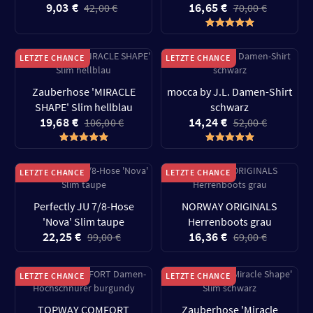
9,03 €
16,65 €
42,00 €
70,00 €
LETZTE CHANCE
LETZTE CHANCE
Zauberhose 'MIRACLE
mocca by J.L. Damen-Shirt
SHAPE' Slim hellblau
schwarz
19,68 €
14,24 €
106,00 €
52,00 €
LETZTE CHANCE
LETZTE CHANCE
Perfectly JU 7/8-Hose
NORWAY ORIGINALS
'Nova' Slim taupe
Herrenboots grau
22,25 €
16,36 €
99,00 €
69,00 €
LETZTE CHANCE
LETZTE CHANCE
TOPWAY COMFORT
Zauberhose 'Miracle