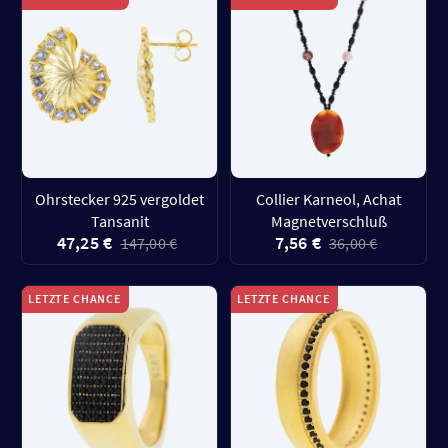
Ohrstecker 925 vergoldet
Collier Karneol, Achat
Tansanit
Magnetverschluß
47,25 €
7,56 €
147,00 €
36,00 €
LETZTE CHANCE
LETZTE CHANCE