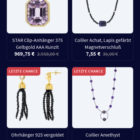
STAR Clip-Anhänger 375
Collier Achat, Lapis gefärbt
Gelbgold AAA Kunzit
Magnetverschluß
969,75 €
7,55 €
2.958,00 €
36,00 €
LETZTE CHANCE
LETZTE CHANCE
Ohrhänger 925 vergoldet
Collier Amethyst