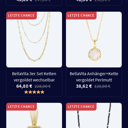
LETZTE CHANCE
LETZTE CHANCE
BellaVita 3er Set Ketten
BellaVita Anhänger+Kette
vergoldet wechselbar
vergoldet Perlmutt
64,80 €
38,62 €
228,00 €
120,00 €
LETZTE CHANCE
LETZTE CHANCE