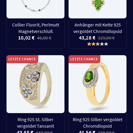
Collier Fluorit, Perlmutt
Anhänger mit Kette 925
Magnetverschluß
vergoldet Chromdiopsid
10,02 €
43,28 €
46,00 €
129,00 €
LETZTE CHANCE
LETZTE CHANCE
Ring 925 St. Silber
Ring 925 Silber vergoldet
vergoldet Tansanit
Chromdiopsid
43,85 €
41,56 €
147,00 €
138,00 €