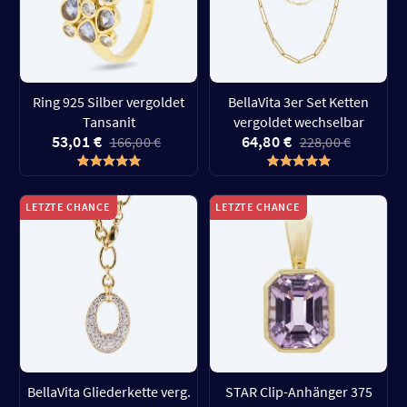
Ring 925 Silber vergoldet
BellaVita 3er Set Ketten
Tansanit
vergoldet wechselbar
53,01 €
64,80 €
166,00 €
228,00 €
LETZTE CHANCE
LETZTE CHANCE
BellaVita Gliederkette verg.
STAR Clip-Anhänger 375