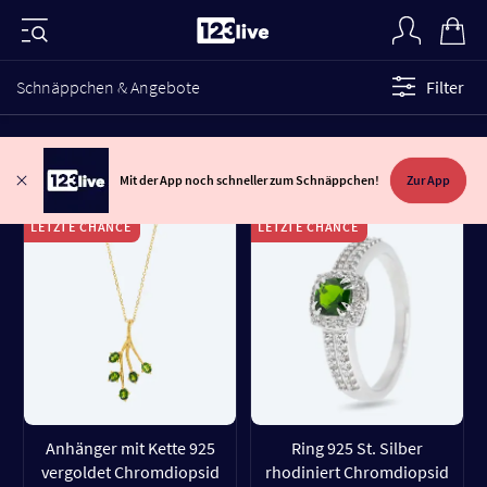
Schnäppchen & Angebote
Filter
Mit der App noch schneller zum Schnäppchen!
Zur App
LETZTE CHANCE
LETZTE CHANCE
Anhänger mit Kette 925
Ring 925 St. Silber
vergoldet Chromdiopsid
rhodiniert Chromdiopsid