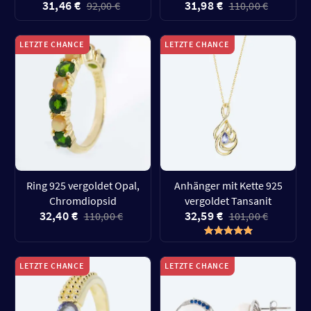
31,46 €
31,98 €
92,00 €
110,00 €
LETZTE CHANCE
LETZTE CHANCE
Ring 925 vergoldet Opal,
Anhänger mit Kette 925
Chromdiopsid
vergoldet Tansanit
32,40 €
32,59 €
110,00 €
101,00 €
LETZTE CHANCE
LETZTE CHANCE