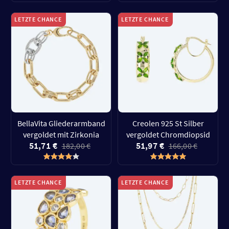
LETZTE CHANCE
LETZTE CHANCE
BellaVita Gliederarmband
Creolen 925 St Silber
vergoldet mit Zirkonia
vergoldet Chromdiopsid
51,71 €
51,97 €
182,00 €
166,00 €
LETZTE CHANCE
LETZTE CHANCE