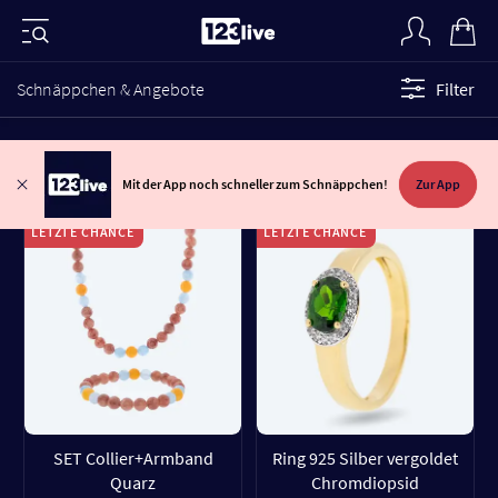
Schnäppchen & Angebote
Filter
Mit der App noch schneller zum Schnäppchen!
Zur App
LETZTE CHANCE
LETZTE CHANCE
SET Collier+Armband
Ring 925 Silber vergoldet
Quarz
Chromdiopsid