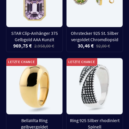
STAR Clip-Anhänger 375
Ohrstecker 925 St. Silber
Gelbgold AAA Kunzit
vergoldet Chromdiopsid
969,75 €
30,46 €
2.958,00 €
92,00 €
LETZTE CHANCE
LETZTE CHANCE
BellaVita Ring
Ring 925 Silber rhodiniert
gelbvergoldet
Spinell