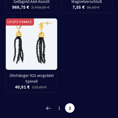
Gelbgold AAA Kunzit
Magnetverschluß
969,75 €
7,55 €
2.958,00 €
36,00 €
LETZTE CHANCE
Ohrhänger 925 vergoldet
Spinell
40,91 €
129,00 €
1
2