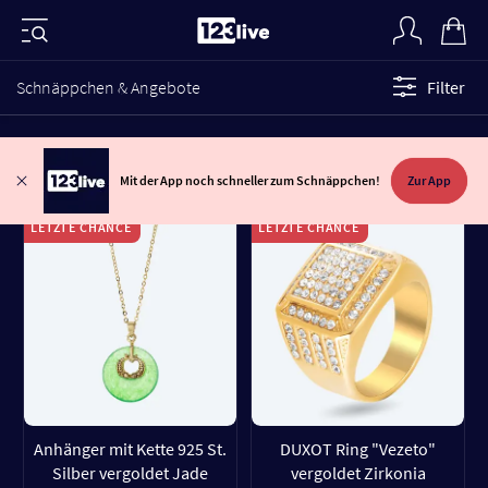
Schnäppchen & Angebote
Filter
Mit der App noch schneller zum Schnäppchen!
Zur App
LETZTE CHANCE
LETZTE CHANCE
Anhänger mit Kette 925 St.
DUXOT Ring "Vezeto"
Silber vergoldet Jade
vergoldet Zirkonia