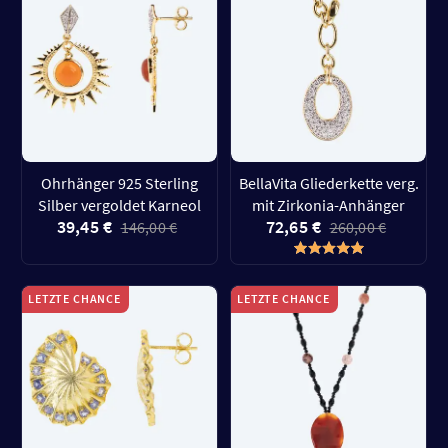
Ohrhänger 925 Sterling
BellaVita Gliederkette verg.
Silber vergoldet Karneol
mit Zirkonia-Anhänger
39,45 €
72,65 €
146,00 €
260,00 €
LETZTE CHANCE
LETZTE CHANCE