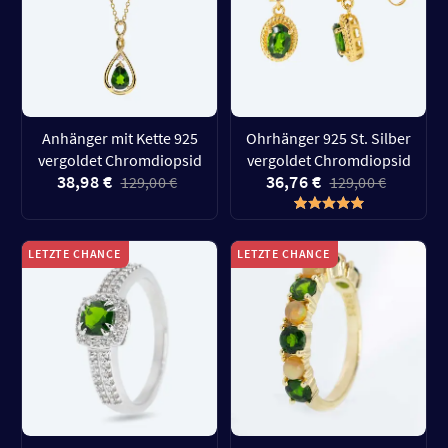
Anhänger mit Kette 925
Ohrhänger 925 St. Silber
vergoldet Chromdiopsid
vergoldet Chromdiopsid
38,98 €
36,76 €
129,00 €
129,00 €
LETZTE CHANCE
LETZTE CHANCE