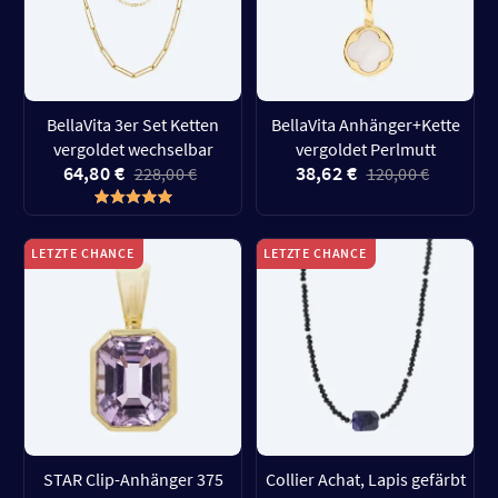
BellaVita 3er Set Ketten
BellaVita Anhänger+Kette
vergoldet wechselbar
vergoldet Perlmutt
64,80 €
38,62 €
228,00 €
120,00 €
LETZTE CHANCE
LETZTE CHANCE
STAR Clip-Anhänger 375
Collier Achat, Lapis gefärbt