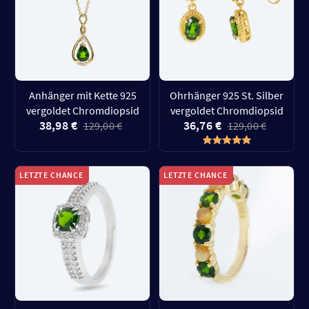
Anhänger mit Kette 925
Ohrhänger 925 St. Silber
vergoldet Chromdiopsid
vergoldet Chromdiopsid
38,98 €
36,76 €
129,00 €
129,00 €
LETZTE CHANCE
LETZTE CHANCE