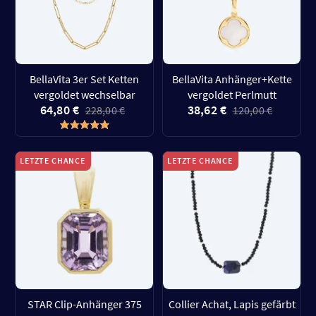
BellaVita 3er Set Ketten
BellaVita Anhänger+Kette
vergoldet wechselbar
vergoldet Perlmutt
64,80 €
38,62 €
228,00 €
120,00 €
LETZTE CHANCE
LETZTE CHANCE
STAR Clip-Anhänger 375
Collier Achat, Lapis gefärbt