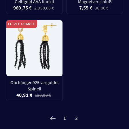
Gelbgold AAA Kunzit
Magnetverschluß
969,75 €
7,55 €
2.958,00 €
36,00 €
LETZTE CHANCE
Ohrhänger 925 vergoldet
Spinell
40,91 €
129,00 €
1
2