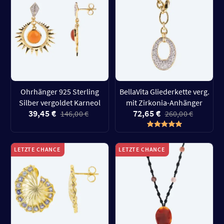
Ohrhänger 925 Sterling
BellaVita Gliederkette verg.
Silber vergoldet Karneol
mit Zirkonia-Anhänger
39,45 €
72,65 €
146,00 €
260,00 €
LETZTE CHANCE
LETZTE CHANCE