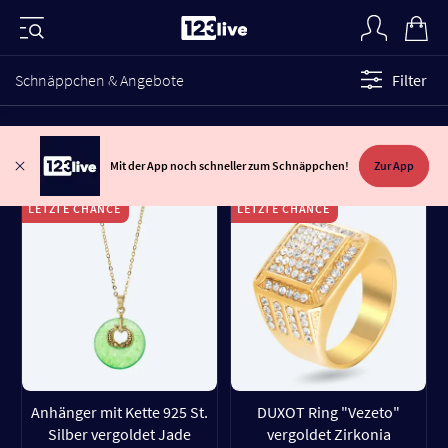
Schnäppchen & Angebote
Filter
Mit der App noch schneller zum Schnäppchen!
Zur App
LETZTE CHANCE
LETZTE CHANCE
Anhänger mit Kette 925 St.
DUXOT Ring "Vezeto"
Silber vergoldet Jade
vergoldet Zirkonia