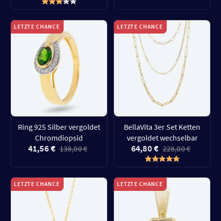
LETZTE CHANCE
LETZTE CHANCE
Ring 925 Silber vergoldet
BellaVita 3er Set Ketten
Chromdiopsid
vergoldet wechselbar
41,56 €
64,80 €
138,00 €
228,00 €
LETZTE CHANCE
LETZTE CHANCE