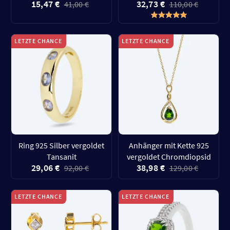
15,47 €
32,73 €
41,00 €
110,00 €
LETZTE CHANCE
LETZTE CHANCE
Ring 925 Silber vergoldet
Anhänger mit Kette 925
Tansanit
vergoldet Chromdiopsid
29,06 €
38,98 €
92,00 €
129,00 €
LETZTE CHANCE
LETZTE CHANCE