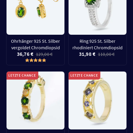
Ohrhänger 925 St. Silber
Ring 925 St. Silber
vergoldet Chromdiopsid
rhodiniert Chromdiopsid
36,76 €
31,98 €
129,00 €
110,00 €
LETZTE CHANCE
LETZTE CHANCE