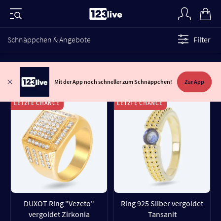
Schnäppchen & Angebote
Filter
Mit der App noch schneller zum Schnäppchen!
Zur App
LETZTE CHANCE
LETZTE CHANCE
DUXOT Ring "Vezeto"
Ring 925 Silber vergoldet
vergoldet Zirkonia
Tansanit