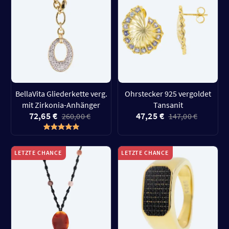
BellaVita Gliederkette verg.
Ohrstecker 925 vergoldet
mit Zirkonia-Anhänger
Tansanit
72,65 €
47,25 €
260,00 €
147,00 €
LETZTE CHANCE
LETZTE CHANCE