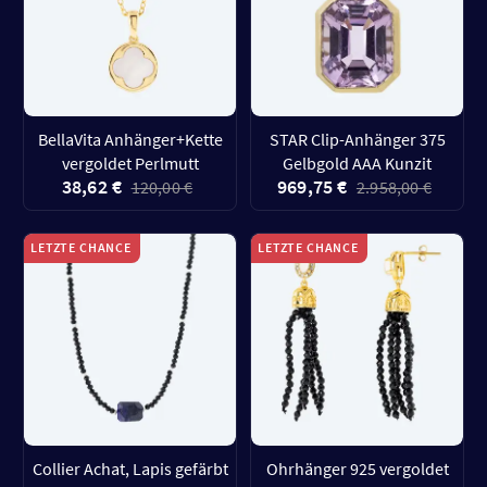
BellaVita Anhänger+Kette
STAR Clip-Anhänger 375
vergoldet Perlmutt
Gelbgold AAA Kunzit
38,62 €
969,75 €
120,00 €
2.958,00 €
LETZTE CHANCE
LETZTE CHANCE
Collier Achat, Lapis gefärbt
Ohrhänger 925 vergoldet