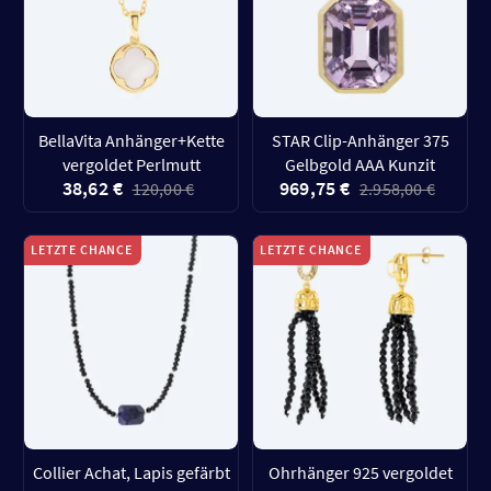
BellaVita Anhänger+Kette
STAR Clip-Anhänger 375
vergoldet Perlmutt
Gelbgold AAA Kunzit
38,62 €
969,75 €
120,00 €
2.958,00 €
LETZTE CHANCE
LETZTE CHANCE
Collier Achat, Lapis gefärbt
Ohrhänger 925 vergoldet