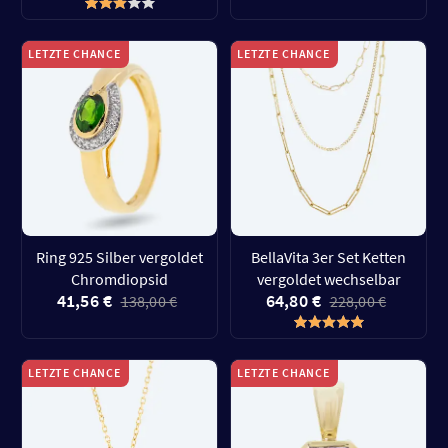
LETZTE CHANCE
LETZTE CHANCE
Ring 925 Silber vergoldet
BellaVita 3er Set Ketten
Chromdiopsid
vergoldet wechselbar
41,56 €
64,80 €
138,00 €
228,00 €
LETZTE CHANCE
LETZTE CHANCE