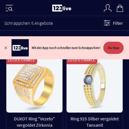
Schnäppchen & Angebote
Filter
Mit der App noch schneller zum Schnäppchen!
Zur App
LETZTE CHANCE
LETZTE CHANCE
DUXOT Ring "Vezeto"
Ring 925 Silber vergoldet
vergoldet Zirkonia
Tansanit