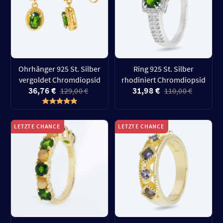
Ohrhänger 925 St. Silber
Ring 925 St. Silber
vergoldet Chromdiopsid
rhodiniert Chromdiopsid
36,76 €
31,98 €
129,00 €
110,00 €
LETZTE CHANCE
LETZTE CHANCE