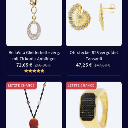
BellaVita Gliederkette verg.
Ohrstecker 925 vergoldet
mit Zirkonia-Anhänger
Tansanit
72,65 €
47,25 €
260,00 €
147,00 €
LETZTE CHANCE
LETZTE CHANCE