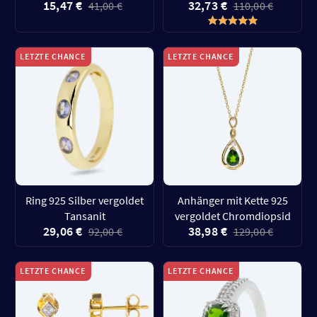
15,47 €
32,73 €
41,00 €
110,00 €
LETZTE CHANCE
LETZTE CHANCE
Ring 925 Silber vergoldet
Anhänger mit Kette 925
Tansanit
vergoldet Chromdiopsid
29,06 €
38,98 €
92,00 €
129,00 €
LETZTE CHANCE
LETZTE CHANCE