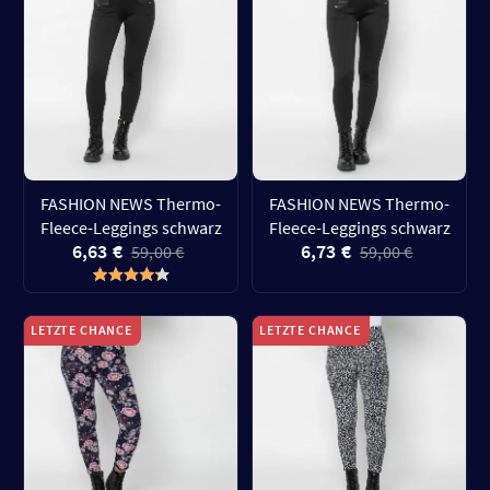
FASHION NEWS Thermo-
FASHION NEWS Thermo-
Fleece-Leggings schwarz
Fleece-Leggings schwarz
6,63 €
6,73 €
59,00 €
59,00 €
LETZTE CHANCE
LETZTE CHANCE