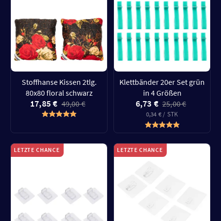
Stoffhanse Kissen 2tlg.
Klettbänder 20er Set grün
80x80 floral schwarz
in 4 Größen
17,85 €
6,73 €
49,00 €
25,00 €
0,34 € / STK
LETZTE CHANCE
LETZTE CHANCE