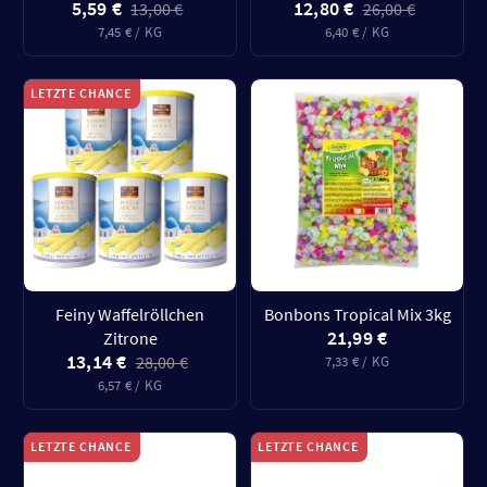
5,59 €
12,80 €
13,00 €
26,00 €
7,45 € / KG
6,40 € / KG
LETZTE CHANCE
Feiny Waffelröllchen
Bonbons Tropical Mix 3kg
21,99 €
Zitrone
13,14 €
28,00 €
7,33 € / KG
6,57 € / KG
LETZTE CHANCE
LETZTE CHANCE