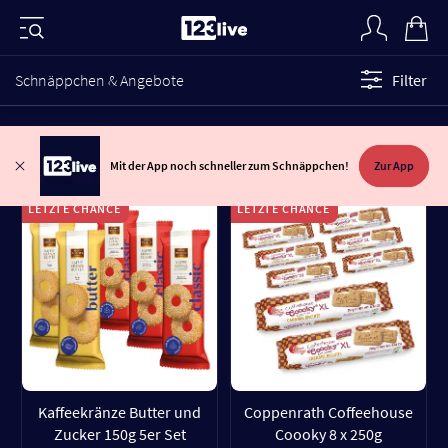
Schnäppchen & Angebote
Filter
Mit der App noch schneller zum Schnäppchen!
Zur App
LETZTE CHANCE
LETZTE CHANCE
Kaffeekränze Butter und
Coppenrath Coffeehouse
Zucker 150g 5er Set
Coooky 8 x 250g