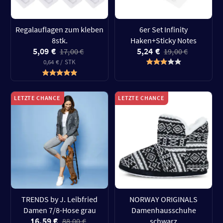
Regalauflagen zum kleben
6er Set Infinity
8stk.
Haken+Sticky Notes
5,09 €
5,24 €
17,00 €
19,00 €
0,64 € / STK
LETZTE CHANCE
LETZTE CHANCE
TRENDS by J. Leibfried
NORWAY ORIGINALS
Damen 7/8-Hose grau
Damenhausschuhe
16,59 €
88,00 €
schwarz