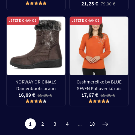
21,23 €
79,00 €
LETZTE CHANCE
LETZTE CHANCE
NORWAY ORIGINALS
Cashmerelike by BLUE
Damenboots braun
SEVEN Pullover kürbis
16,89 €
17,67 €
59,00 €
69,00 €
1
2
3
4
...
18