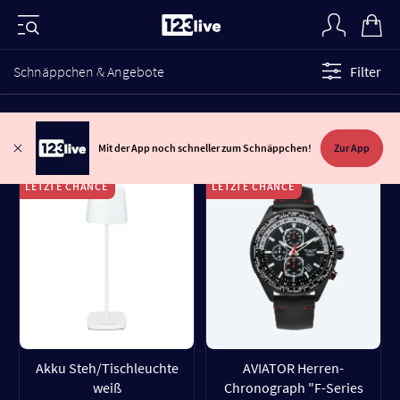
Schnäppchen & Angebote
Filter
Mit der App noch schneller zum Schnäppchen!
Zur App
LETZTE CHANCE
LETZTE CHANCE
Akku Steh/Tischleuchte
AVIATOR Herren-
weiß
Chronograph "F-Series