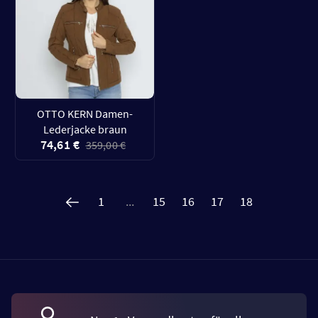
OTTO KERN Damen-
Lederjacke braun
74,61 €
359,00 €
1
...
15
16
17
18