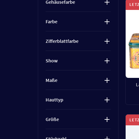
Gehäusefarbe
LET
Farbe
Zifferblattfarbe
Show
Maße
L
Hauttyp
Größe
LET
Stückzahl