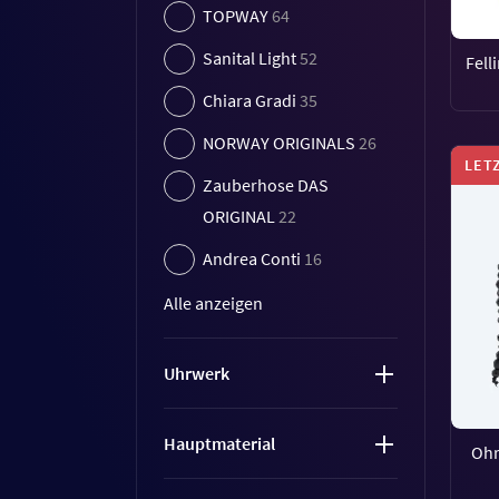
TOPWAY
64
Sanital Light
52
Fell
Chiara Gradi
35
NORWAY ORIGINALS
26
LET
Zauberhose DAS
ORIGINAL
22
Andrea Conti
16
Alle anzeigen
Uhrwerk
Hauptmaterial
Ohr