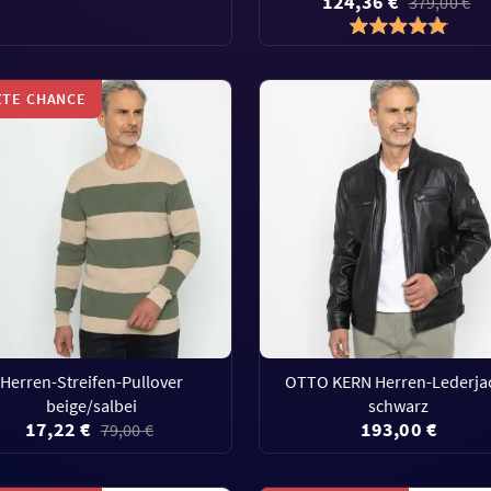
124,36 €
379,00 €
ZTE CHANCE
Herren-Streifen-Pullover
OTTO KERN Herren-Lederja
beige/salbei
schwarz
17,22 €
193,00 €
79,00 €