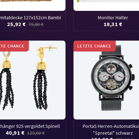
imitatdecke 127x152cm Bambi
Monitor Halter
25,92 €
18,31 €
79,00 €
ZTE CHANCE
LETZTE CHANCE
hänger 925 vergoldet Spinell
PortaS Herren-Automatiku
40,91 €
129,00 €
"Spreetal" schwarz