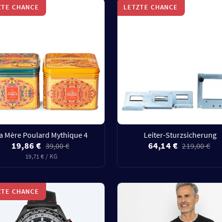
ZTE CHANCE
LETZTE CHANCE
a Mère Poulard Mythique 4
Leiter-Sturzsicherung
19,86 €
64,14 €
39,00 €
219,00 €
19,71 € / KG
ZTE CHANCE