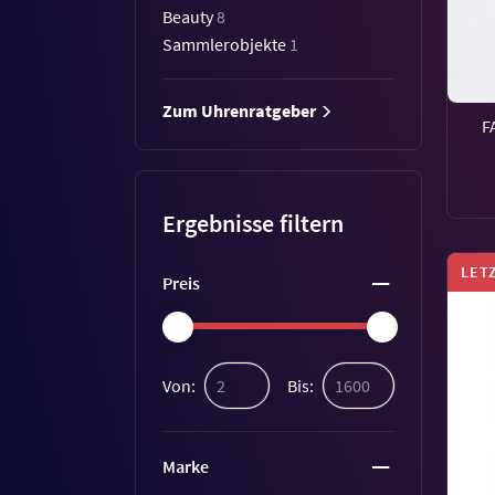
Beauty
8
Sammlerobjekte
1
Zum Uhrenratgeber
F
Ergebnisse filtern
LET
Preis
Von:
Bis:
Marke