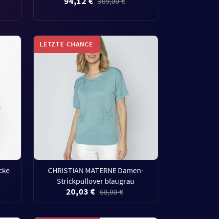
94,12 €
309,00 €
LETZTE CHANCE
cke
CHRISTIAN MATERNE Damen-
Strickpullover blaugrau
20,03 €
68,00 €