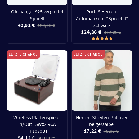
Ohrhänger 925 vergoldet
PortaS Herren-
Spinell
Automatikuhr "Spreetal"
40,91 €
129,00 €
schwarz
124,36 €
379,00 €
LETZTE CHANCE
LETZTE CHANCE
Wireless Plattenspieler
Herren-Streifen-Pullover
In/Out 15Wx2 RCA
beige/salbei
17,22 €
TT1030BT
79,00 €
94,12 €
309,00 €