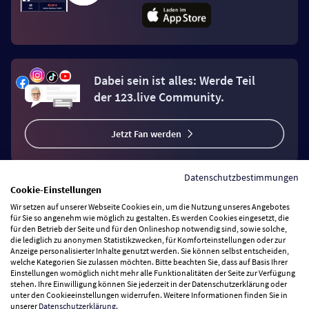
Dabei sein ist alles: Werde Teil
der 123.live Community.
Jetzt Fan werden
Datenschutzbestimmungen
Cookie-Einstellungen
Wir setzen auf unserer Webseite Cookies ein, um die Nutzung unseres Angebotes
Vertrag widerrufen
für Sie so angenehm wie möglich zu gestalten. Es werden Cookies eingesetzt, die
für den Betrieb der Seite und für den Onlineshop notwendig sind, sowie solche,
die lediglich zu anonymen Statistikzwecken, für Komforteinstellungen oder zur
Anzeige personalisierter Inhalte genutzt werden. Sie können selbst entscheiden,
Zahlungsarten
welche Kategorien Sie zulassen möchten. Bitte beachten Sie, dass auf Basis Ihrer
Einstellungen womöglich nicht mehr alle Funktionalitäten der Seite zur Verfügung
stehen. Ihre Einwilligung können Sie jederzeit in der Datenschutzerklärung oder
Wir versenden mit
unter den Cookieeinstellungen widerrufen. Weitere Informationen finden Sie in
unserer
Datenschutzerklärung
.