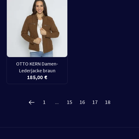
OTTO KERN Damen-
Lederjacke braun
185,00 €
1
...
15
16
17
18