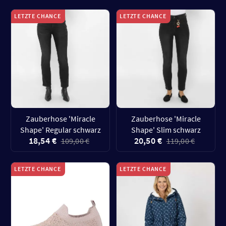
LETZTE CHANCE
LETZTE CHANCE
Zauberhose 'Miracle
Zauberhose 'Miracle
Shape' Regular schwarz
Shape' Slim schwarz
18,54 €
20,50 €
109,00 €
119,00 €
LETZTE CHANCE
LETZTE CHANCE