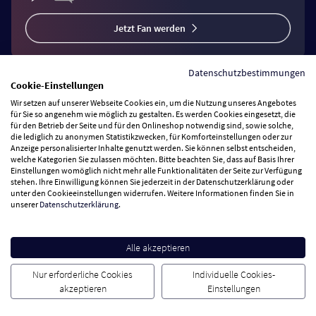
Jetzt Fan werden
Datenschutzbestimmungen
Cookie-Einstellungen
Wir setzen auf unserer Webseite Cookies ein, um die Nutzung unseres Angebotes
Vertrag widerrufen
für Sie so angenehm wie möglich zu gestalten. Es werden Cookies eingesetzt, die
für den Betrieb der Seite und für den Onlineshop notwendig sind, sowie solche,
die lediglich zu anonymen Statistikzwecken, für Komforteinstellungen oder zur
Anzeige personalisierter Inhalte genutzt werden. Sie können selbst entscheiden,
Zahlungsarten
welche Kategorien Sie zulassen möchten. Bitte beachten Sie, dass auf Basis Ihrer
Einstellungen womöglich nicht mehr alle Funktionalitäten der Seite zur Verfügung
stehen. Ihre Einwilligung können Sie jederzeit in der Datenschutzerklärung oder
Wir versenden mit
unter den Cookieeinstellungen widerrufen. Weitere Informationen finden Sie in
unserer
Datenschutzerklärung
.
Service Hotline
Alle akzeptieren
Besuchen Sie uns
Nur erforderliche Cookies
Individuelle Cookies-
akzeptieren
Einstellungen
Cookie Einstellungen
AGB
Datenschutz
Impressum