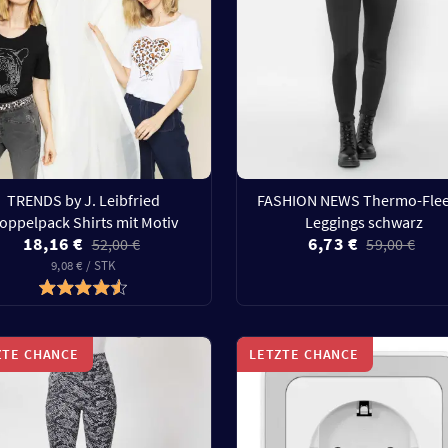
TRENDS by J. Leibfried
FASHION NEWS Thermo-Flee
oppelpack Shirts mit Motiv
Leggings schwarz
18,16 €
6,73 €
52,00 €
59,00 €
9,08 € / STK
ZTE CHANCE
LETZTE CHANCE