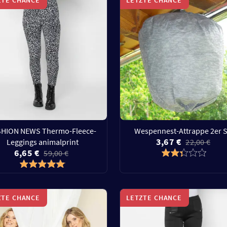
SHION NEWS Thermo-Fleece-
Wespennest-Attrappe 2er S
3,67 €
Leggings animalprint
22,00 €
6,65 €
59,00 €
ZTE CHANCE
LETZTE CHANCE