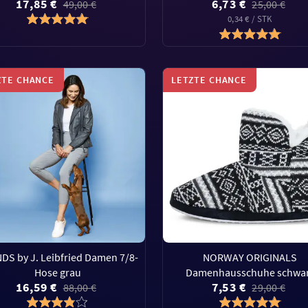
17,85 €
6,73 €
49,00 €
25,00 €
0,34 € / STK
ZTE CHANCE
LETZTE CHANCE
DS by J. Leibfried Damen 7/8-
NORWAY ORIGINALS
Hose grau
Damenhausschuhe schwa
16,59 €
7,53 €
88,00 €
29,00 €