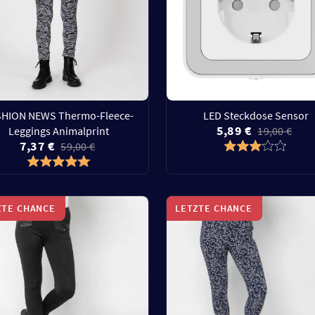
SHION NEWS Thermo-Fleece-
LED Steckdose Sensor
5,89 €
Leggings Animalprint
19,00 €
7,37 €
59,00 €
ZTE CHANCE
LETZTE CHANCE