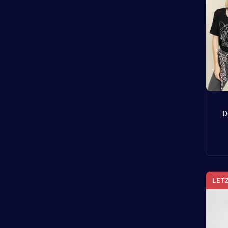
D
LET