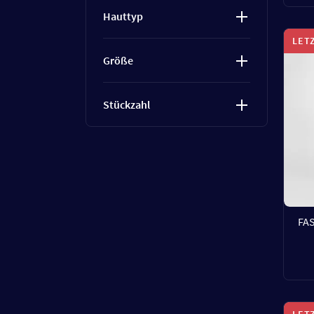
Hauttyp
LET
Größe
Stückzahl
FA
LET