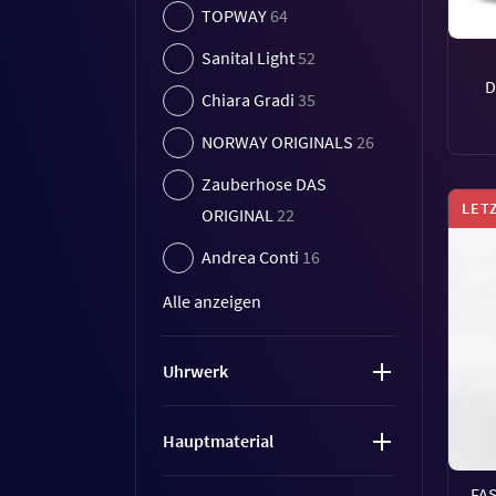
TOPWAY
64
Sanital Light
52
D
Chiara Gradi
35
NORWAY ORIGINALS
26
Zauberhose DAS
LET
ORIGINAL
22
Andrea Conti
16
Alle anzeigen
Uhrwerk
Hauptmaterial
FA