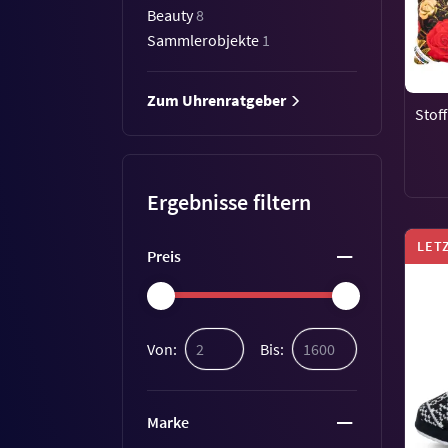
Beauty
8
Sammlerobjekte
1
Zum Uhrenratgeber
Stoff
Ergebnisse filtern
LET
Preis
Von:
Bis:
Marke