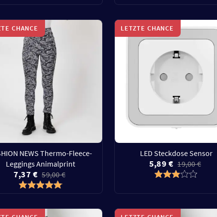
ZTE CHANCE
LETZTE CHANCE
SHION NEWS Thermo-Fleece-
LED Steckdose Sensor
5,89 €
Leggings Animalprint
19,00 €
7,37 €
59,00 €
ZTE CHANCE
LETZTE CHANCE