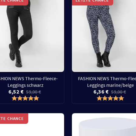
SHION NEWS Thermo-Fleece-
FASHION NEWS Thermo-Flee
Leggings schwarz
Leggings marine/beige
6,52 €
6,36 €
59,00 €
59,00 €
ZTE CHANCE