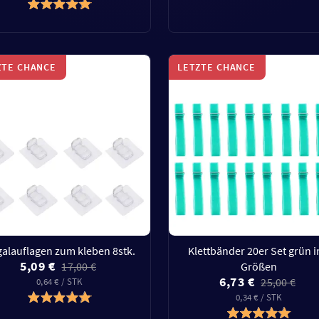
ZTE CHANCE
LETZTE CHANCE
alauflagen zum kleben 8stk.
Klettbänder 20er Set grün i
5,09 €
17,00 €
Größen
6,73 €
25,00 €
0,64 € / STK
0,34 € / STK