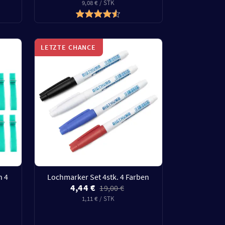
9,08 € / STK
LETZTE CHANCE
n 4
Lochmarker Set 4stk. 4 Farben
4,44 €
19,00 €
1,11 € / STK