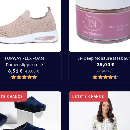
TOPWAY FLEX FOAM
JN Deep Moisture Mask 50
39,00 €
Damenslipper rosé
8,51 €
49,00 €
780,00 € / L
ZTE CHANCE
LETZTE CHANCE