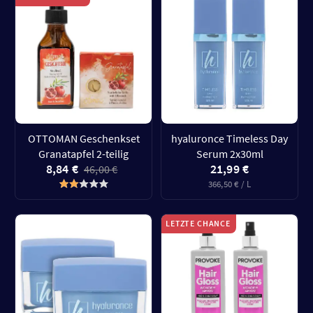
OTTOMAN Geschenkset
hyaluronce Timeless Day
Granatapfel 2-teilig
Serum 2x30ml
8,84 €
21,99 €
46,00 €
366,50 € / L
LETZTE CHANCE