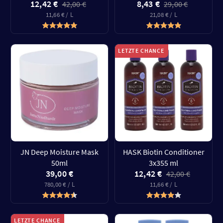
12,42 €
8,43 €
42,00 €
29,00 €
11,66 € / L
21,08 € / L
LETZTE CHANCE
JN Deep Moisture Mask
HASK Biotin Conditioner
50ml
3x355 ml
39,00 €
12,42 €
42,00 €
780,00 € / L
11,66 € / L
LETZTE CHANCE