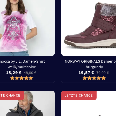
mocca by J.L. Damen-Shirt
NORWAY ORIGINALS Damenb
weiß/multicolor
burgundy
13,29 €
19,57 €
48,00 €
79,00 €
ZTE CHANCE
LETZTE CHANCE