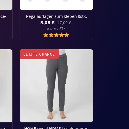
ce-
Regalauflagen zum kleben 8stk.
5,09 €
17,00 €
0,64 € / STK
LETZTE CHANCE
ce-
HOME sweet HOME Leggings grau