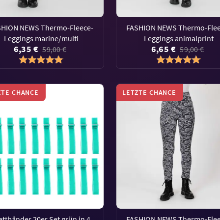
SHION NEWS Thermo-Fleece-
FASHION NEWS Thermo-Flee
Leggings marine/multi
Leggings animalprint
6,35 €
6,65 €
59,00 €
59,00 €
ZTE CHANCE
LETZTE CHANCE
ettbänder 20er Set grün in 4
FASHION NEWS Thermo-Flee