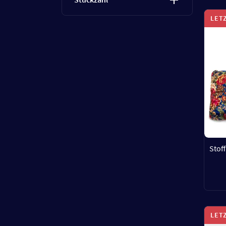
LET
Stoff
LET