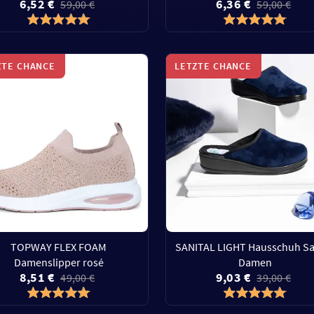
6,52 €
6,36 €
59,00 €
59,00 €
ZTE CHANCE
LETZTE CHANCE
TOPWAY FLEX FOAM
SANITAL LIGHT Hausschuh Sa
Damenslipper rosé
Damen
8,51 €
9,03 €
49,00 €
39,00 €