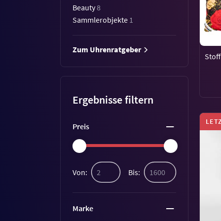
Beauty
8
Sammlerobjekte
1
Zum Uhrenratgeber
Stoff
Ergebnisse filtern
LET
Preis
Von:
Bis:
Marke