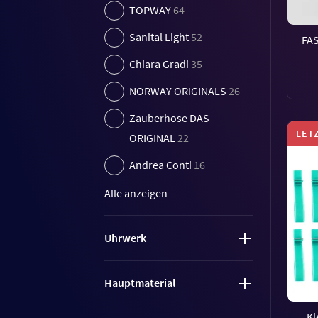
TOPWAY
64
Sanital Light
52
FA
Chiara Gradi
35
NORWAY ORIGINALS
26
Zauberhose DAS
LET
ORIGINAL
22
Andrea Conti
16
Alle anzeigen
Uhrwerk
Hauptmaterial
Kl