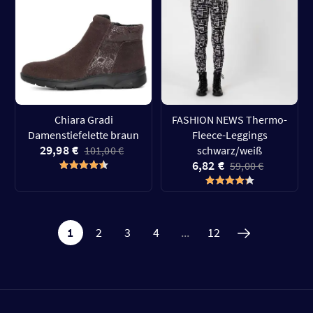
Chiara Gradi
FASHION NEWS Thermo-
Damenstiefelette braun
Fleece-Leggings
29,98 €
101,00 €
schwarz/weiß
6,82 €
59,00 €
1
2
3
4
...
12