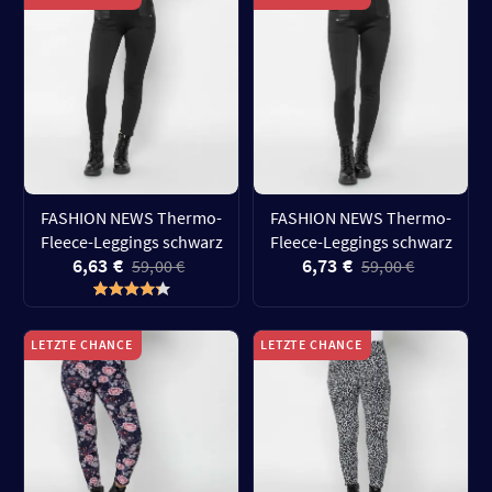
FASHION NEWS Thermo-
FASHION NEWS Thermo-
Fleece-Leggings schwarz
Fleece-Leggings schwarz
6,63 €
6,73 €
59,00 €
59,00 €
LETZTE CHANCE
LETZTE CHANCE