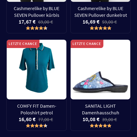
Cashmerelike by BLUE
Cashmerelike by BLUE
SEVEN Pullover kürbis
SEVEN Pullover dunkelrot
17,67 €
16,69 €
69,00 €
59,00 €
LETZTE CHANCE
LETZTE CHANCE
COMFY FIT Damen-
SANITAL LIGHT
Poloshirt petrol
Damenhausschuh
16,60 €
10,08 €
77,00 €
39,00 €