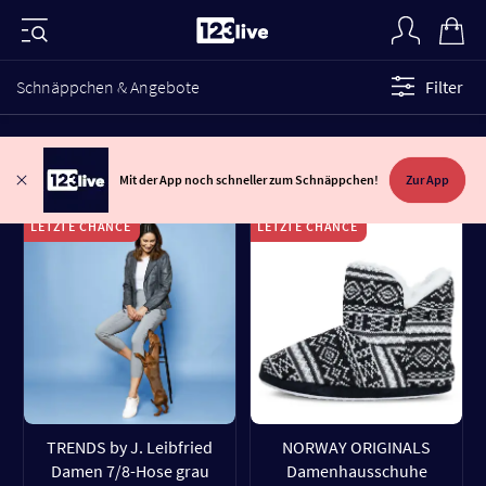
Schnäppchen & Angebote
Filter
Mit der App noch schneller zum Schnäppchen!
Zur App
LETZTE CHANCE
LETZTE CHANCE
TRENDS by J. Leibfried
NORWAY ORIGINALS
Damen 7/8-Hose grau
Damenhausschuhe