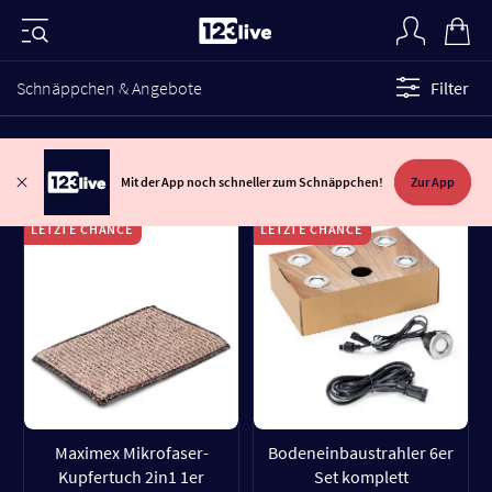
Schnäppchen & Angebote
Filter
Mit der App noch schneller zum Schnäppchen!
Zur App
LETZTE CHANCE
LETZTE CHANCE
Maximex Mikrofaser-
Bodeneinbaustrahler 6er
Kupfertuch 2in1 1er
Set komplett