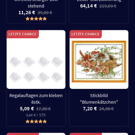
64,14 €
stehend
219,00 €
11,26 €
39,00 €
LETZTE CHANCE
LETZTE CHANCE
Regalauflagen zum kleben
Stickbild
8stk.
"Blumenkätzchen"
5,09 €
7,20 €
17,00 €
24,00 €
0,64 € / STK