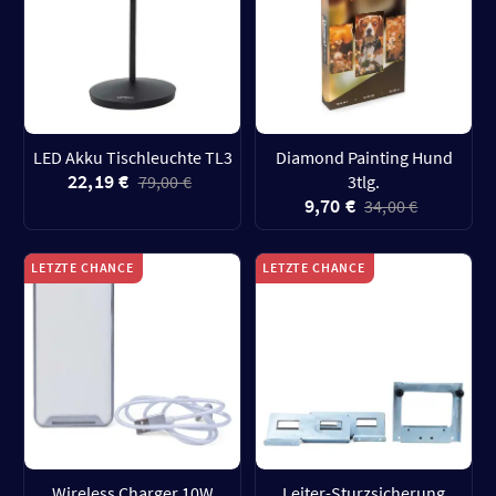
LED Akku Tischleuchte TL3
Diamond Painting Hund
22,19 €
79,00 €
3tlg.
9,70 €
34,00 €
LETZTE CHANCE
LETZTE CHANCE
Wireless Charger 10W
Leiter-Sturzsicherung