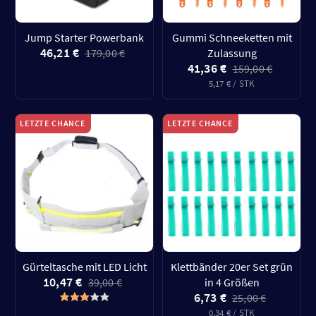
Jump Starter Powerbank
Gummi Schneeketten mit
46,21 €
179,00 €
Zulassung
41,36 €
159,00 €
5,17 € / STK
LETZTE CHANCE
LETZTE CHANCE
Gürteltasche mit LED Licht
Klettbänder 20er Set grün
10,47 €
39,00 €
in 4 Größen
6,73 €
25,00 €
0,34 € / STK