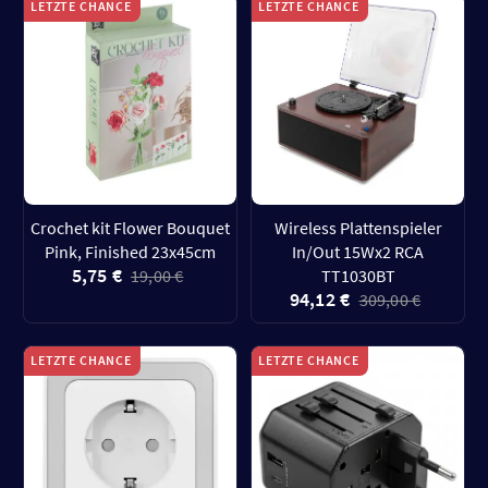
LETZTE CHANCE
LETZTE CHANCE
Crochet kit Flower Bouquet
Wireless Plattenspieler
Pink, Finished 23x45cm
In/Out 15Wx2 RCA
5,75 €
19,00 €
TT1030BT
94,12 €
309,00 €
LETZTE CHANCE
LETZTE CHANCE