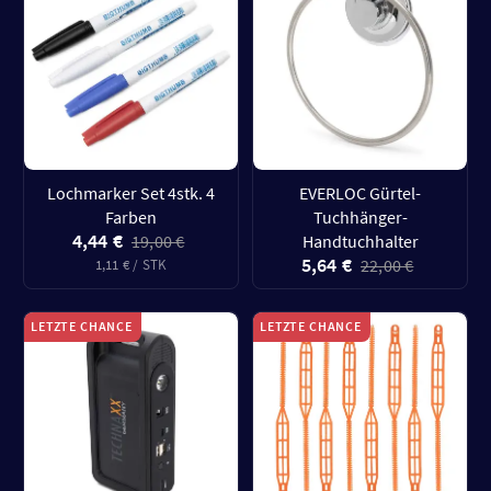
Lochmarker Set 4stk. 4
EVERLOC Gürtel-
Farben
Tuchhänger-
4,44 €
19,00 €
Handtuchhalter
5,64 €
22,00 €
1,11 € / STK
LETZTE CHANCE
LETZTE CHANCE