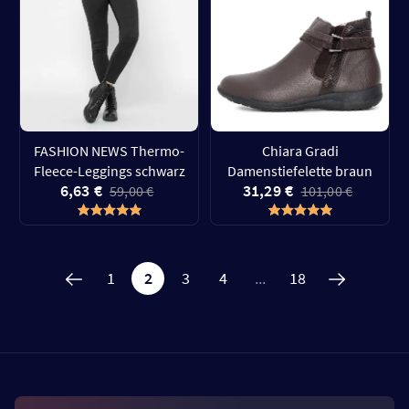
FASHION NEWS Thermo-
Chiara Gradi
Fleece-Leggings schwarz
Damenstiefelette braun
6,63 €
31,29 €
59,00 €
101,00 €
1
2
3
4
...
18