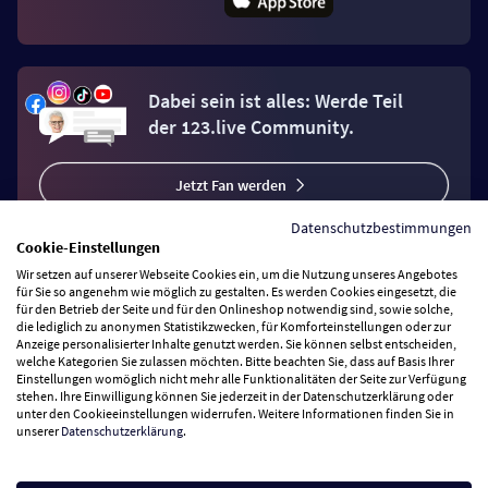
Dabei sein ist alles: Werde Teil
der 123.live Community.
Jetzt Fan werden
Datenschutzbestimmungen
Cookie-Einstellungen
Wir setzen auf unserer Webseite Cookies ein, um die Nutzung unseres Angebotes
für Sie so angenehm wie möglich zu gestalten. Es werden Cookies eingesetzt, die
für den Betrieb der Seite und für den Onlineshop notwendig sind, sowie solche,
Vertrag widerrufen
die lediglich zu anonymen Statistikzwecken, für Komforteinstellungen oder zur
Anzeige personalisierter Inhalte genutzt werden. Sie können selbst entscheiden,
welche Kategorien Sie zulassen möchten. Bitte beachten Sie, dass auf Basis Ihrer
Zahlungsarten
Einstellungen womöglich nicht mehr alle Funktionalitäten der Seite zur Verfügung
stehen. Ihre Einwilligung können Sie jederzeit in der Datenschutzerklärung oder
unter den Cookieeinstellungen widerrufen. Weitere Informationen finden Sie in
Wir versenden mit
unserer
Datenschutzerklärung
.
Service Hotline