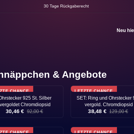
30 Tage Rückgaberecht
Neu hie
hnäppchen & Angebote
ZTE CHANCE
LETZTE CHANCE
Ohrstecker 925 St. Silber
SET: Ring und Ohrstecker
vergoldet Chromdiopsid
vergold. Chromdiopsid
30,46 €
38,48 €
92,00 €
129,00 €
ZTE CHANCE
LETZTE CHANCE