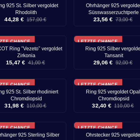
ng 925 St. Silber vergoldet
Ohrhänger 925 vergolde
Rhodolith
Süsswasserzuchtperle
44,28 €
23,56 €
157,00 €
73,00 €
ZTE CHANCE
LETZTE CHANCE
OT Ring "Vezeto" vergoldet
Ring 925 Silber vergolde
Zirkonia
Tansanit
15,47 €
29,06 €
41,00 €
92,00 €
ZTE CHANCE
LETZTE CHANCE
ng 925 St. Silber rhodiniert
Ring 925 vergoldet Opal
Chromdiopsid
Chromdiopsid
31,98 €
32,40 €
110,00 €
110,00 €
ZTE CHANCE
LETZTE CHANCE
hänger 925 Sterling Silber
Ohrstecker 925 vergolde