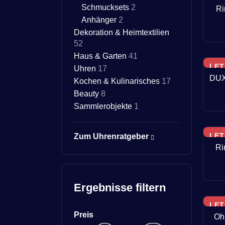
Schmucksets
2
Ri
Anhänger
2
Dekoration & Heimtextilien
52
Haus & Garten
41
LET
Uhren
17
DUX
Kochen & Kulinarisches
17
Beauty
8
Sammlerobjekte
1
LET
Zum Uhrenratgeber
Ri
Ergebnisse filtern
LET
Preis
Ohr