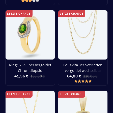
LETZTE CHANCE
LETZTE CHANCE
Ring 925 Silber vergoldet
BellaVita 3er Set Ketten
Chromdiopsid
vergoldet wechselbar
41,56 €
64,80 €
138,00 €
228,00 €
LETZTE CHANCE
LETZTE CHANCE