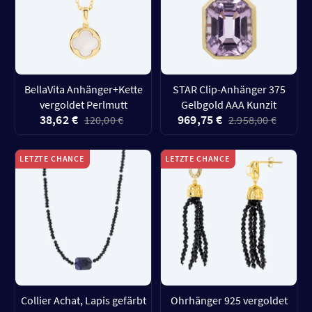
BellaVita Anhänger+Kette
STAR Clip-Anhänger 375
vergoldet Perlmutt
Gelbgold AAA Kunzit
38,62 €
969,75 €
120,00 €
2.958,00 €
LETZTE CHANCE
LETZTE CHANCE
Collier Achat, Lapis gefärbt
Ohrhänger 925 vergoldet