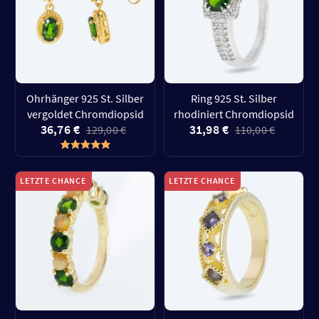
Ohrhänger 925 St. Silber
Ring 925 St. Silber
vergoldet Chromdiopsid
rhodiniert Chromdiopsid
36,76 €
31,98 €
129,00 €
110,00 €
LETZTE CHANCE
LETZTE CHANCE