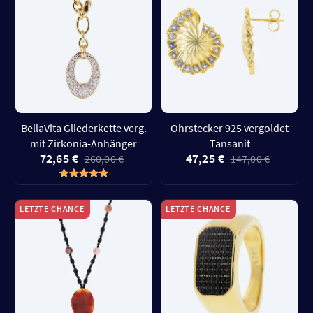
BellaVita Gliederkette verg.
Ohrstecker 925 vergoldet
mit Zirkonia-Anhänger
Tansanit
72,65 €
47,25 €
260,00 €
147,00 €
LETZTE CHANCE
LETZTE CHANCE