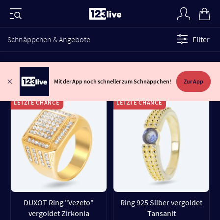
Schnäppchen & Angebote
Filter
Mit der App noch schneller zum Schnäppchen!
Zur App
LETZTE CHANCE
LETZTE CHANCE
DUXOT Ring "Vezeto"
Ring 925 Silber vergoldet
vergoldet Zirkonia
Tansanit