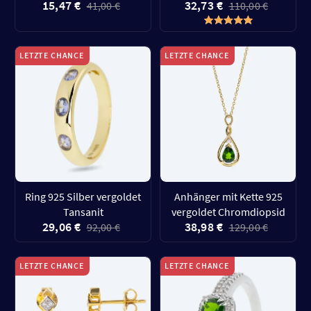
15,47 €
32,73 €
41,00 €
110,00 €
LETZTE CHANCE
LETZTE CHANCE
Ring 925 Silber vergoldet
Anhänger mit Kette 925
Tansanit
vergoldet Chromdiopsid
29,06 €
38,98 €
92,00 €
129,00 €
LETZTE CHANCE
LETZTE CHANCE