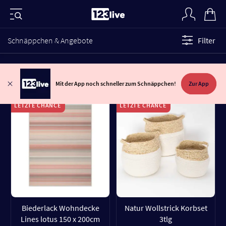
Schnäppchen & Angebote
Filter
Mit der App noch schneller zum Schnäppchen!
Zur App
LETZTE CHANCE
LETZTE CHANCE
Biederlack Wohndecke
Natur Wollstrick Korbset
Lines lotus 150 x 200cm
3tlg