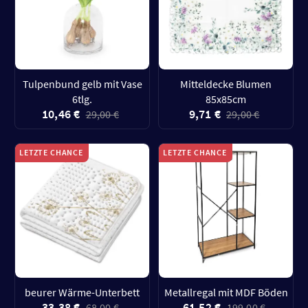
Tulpenbund gelb mit Vase
Mitteldecke Blumen
6tlg.
85x85cm
10,46 €
9,71 €
29,00 €
29,00 €
LETZTE CHANCE
LETZTE CHANCE
beurer Wärme-Unterbett
Metallregal mit MDF Böden
33,38 €
61,52 €
68,00 €
199,00 €