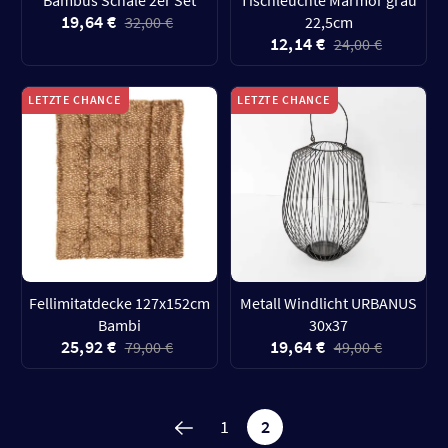
Bambus Schale 2er Set
Tischleuchte Marmor grau
19,64 €
32,00 €
22,5cm
12,14 €
24,00 €
LETZTE CHANCE
LETZTE CHANCE
Fellimitatdecke 127x152cm
Metall Windlicht URBANUS
Bambi
30x37
25,92 €
19,64 €
79,00 €
49,00 €
1
2