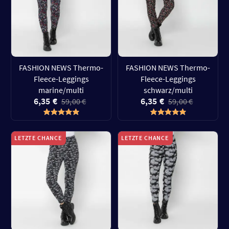
FASHION NEWS Thermo-
FASHION NEWS Thermo-
Fleece-Leggings
Fleece-Leggings
marine/multi
schwarz/multi
6,35 €
6,35 €
59,00 €
59,00 €
LETZTE CHANCE
LETZTE CHANCE