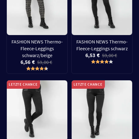
FASHION NEWS Thermo-
FASHION NEWS Thermo-
Fleece-Leggings
Fleece-Leggings schwarz
6,53 €
schwarz/beige
59,00 €
6,56 €
59,00 €
LETZTE CHANCE
LETZTE CHANCE