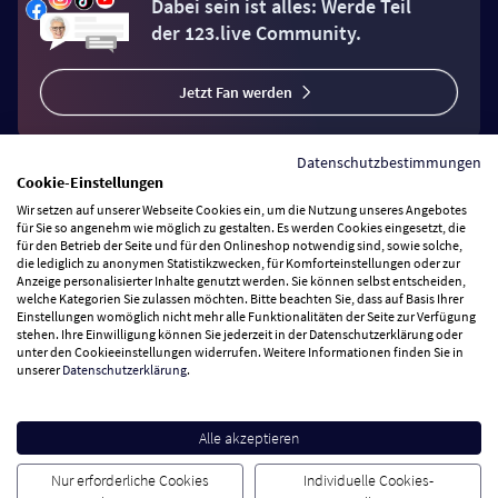
Dabei sein ist alles: Werde Teil
der 123.live Community.
Jetzt Fan werden
Datenschutzbestimmungen
Cookie-Einstellungen
Wir setzen auf unserer Webseite Cookies ein, um die Nutzung unseres Angebotes
Vertrag widerrufen
für Sie so angenehm wie möglich zu gestalten. Es werden Cookies eingesetzt, die
für den Betrieb der Seite und für den Onlineshop notwendig sind, sowie solche,
die lediglich zu anonymen Statistikzwecken, für Komforteinstellungen oder zur
Anzeige personalisierter Inhalte genutzt werden. Sie können selbst entscheiden,
Zahlungsarten
welche Kategorien Sie zulassen möchten. Bitte beachten Sie, dass auf Basis Ihrer
Einstellungen womöglich nicht mehr alle Funktionalitäten der Seite zur Verfügung
stehen. Ihre Einwilligung können Sie jederzeit in der Datenschutzerklärung oder
Wir versenden mit
unter den Cookieeinstellungen widerrufen. Weitere Informationen finden Sie in
unserer
Datenschutzerklärung
.
Service Hotline
Alle akzeptieren
Besuchen Sie uns
Nur erforderliche Cookies
Individuelle Cookies-