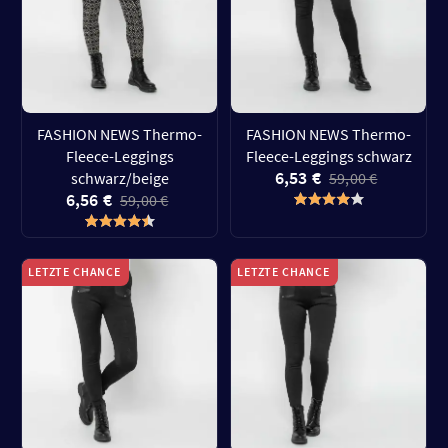
FASHION NEWS Thermo-
FASHION NEWS Thermo-
Fleece-Leggings
Fleece-Leggings schwarz
6,53 €
schwarz/beige
59,00 €
6,56 €
59,00 €
LETZTE CHANCE
LETZTE CHANCE