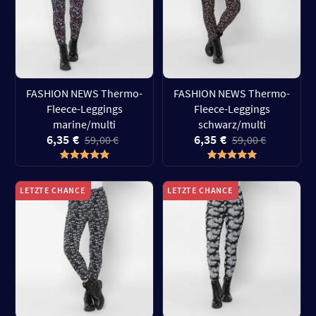
FASHION NEWS Thermo-
FASHION NEWS Thermo-
Fleece-Leggings
Fleece-Leggings
marine/multi
schwarz/multi
6,35 €
6,35 €
59,00 €
59,00 €
LETZTE CHANCE
LETZTE CHANCE