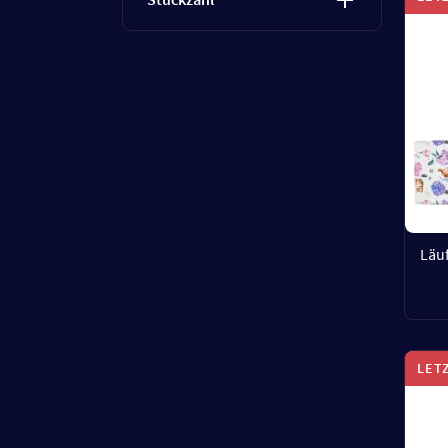
Läu
LET