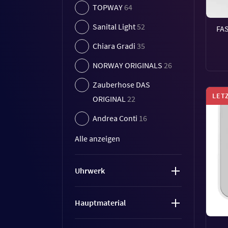
TOPWAY
64
Sanital Light
52
FA
Chiara Gradi
35
NORWAY ORIGINALS
26
Zauberhose DAS
LET
ORIGINAL
22
Andrea Conti
16
Alle anzeigen
Uhrwerk
Hauptmaterial