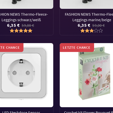
SHION NEWS Thermo-Fleece-
FASHION NEWS Thermo-Flee
Leggings schwarz/weiß
Leggings marine/beige
6,35 €
6,35 €
59,00 €
59,00 €
ZTE CHANCE
LETZTE CHANCE
LED Steckdose Sensor
Crochet kit Flower Bouquet P