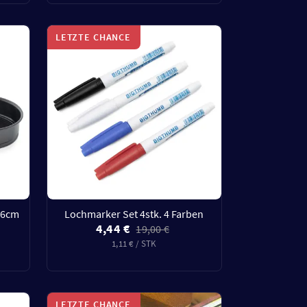
LETZTE CHANCE
16cm
Lochmarker Set 4stk. 4 Farben
4,44 €
19,00 €
1,11 € / STK
LETZTE CHANCE