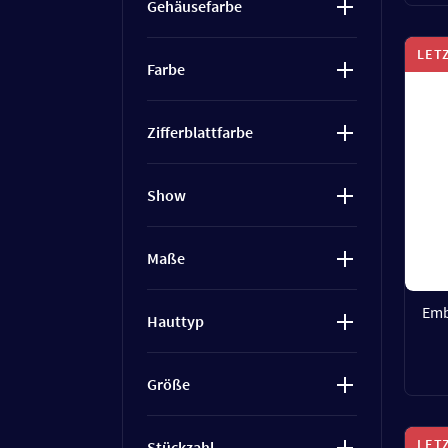
Gehäusefarbe
LET
Farbe
Zifferblattfarbe
Show
Maße
Emb
Hauttyp
Größe
LET
Stückzahl