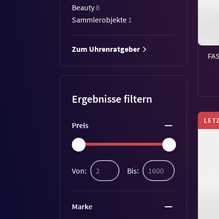
Beauty
8
Sammlerobjekte
1
Zum Uhrenratgeber
FA
Ergebnisse filtern
LET
Preis
Von:
Bis:
Marke