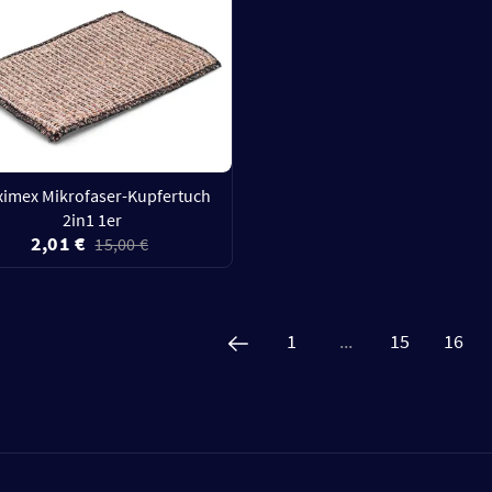
imex Mikrofaser-Kupfertuch
2in1 1er
2,01 €
15,00 €
1
...
15
16