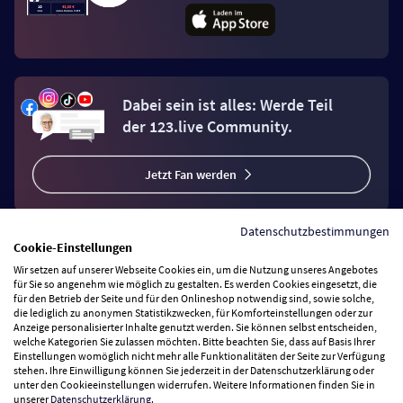
Dabei sein ist alles: Werde Teil
der 123.live Community.
Jetzt Fan werden
Datenschutzbestimmungen
Cookie-Einstellungen
Wir setzen auf unserer Webseite Cookies ein, um die Nutzung unseres Angebotes
Vertrag widerrufen
für Sie so angenehm wie möglich zu gestalten. Es werden Cookies eingesetzt, die
für den Betrieb der Seite und für den Onlineshop notwendig sind, sowie solche,
die lediglich zu anonymen Statistikzwecken, für Komforteinstellungen oder zur
Anzeige personalisierter Inhalte genutzt werden. Sie können selbst entscheiden,
Zahlungsarten
welche Kategorien Sie zulassen möchten. Bitte beachten Sie, dass auf Basis Ihrer
Einstellungen womöglich nicht mehr alle Funktionalitäten der Seite zur Verfügung
stehen. Ihre Einwilligung können Sie jederzeit in der Datenschutzerklärung oder
Wir versenden mit
unter den Cookieeinstellungen widerrufen. Weitere Informationen finden Sie in
unserer
Datenschutzerklärung
.