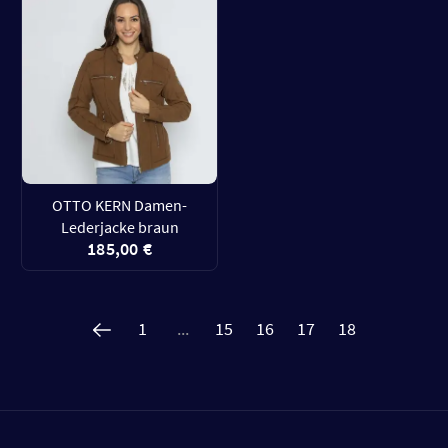
OTTO KERN Damen-
Lederjacke braun
185,00 €
1
...
15
16
17
18