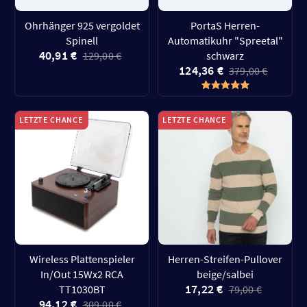
Ohrhänger 925 vergoldet
PortaS Herren-
Spinell
Automatikuhr "Spreetal"
40,91 €
129,00 €
schwarz
124,36 €
379,00 €
LETZTE CHANCE
LETZTE CHANCE
Wireless Plattenspieler
Herren-Streifen-Pullover
In/Out 15Wx2 RCA
beige/salbei
17,22 €
TT1030BT
79,00 €
94,12 €
309,00 €