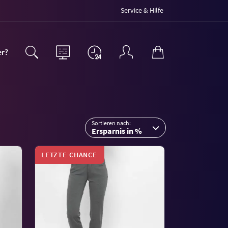
Service & Hilfe
er?
Sortieren nach:
Ersparnis in %
LETZTE CHANCE