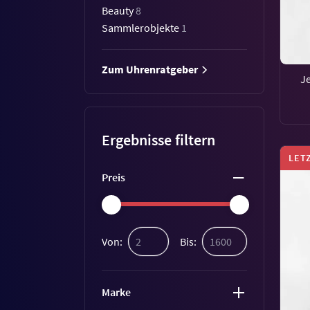
Beauty
8
Sammlerobjekte
1
Zum Uhrenratgeber
J
Ergebnisse filtern
LET
Preis
Von:
Bis:
Marke