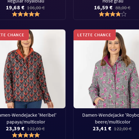
Regular royalblau
Hose grau
19,68 €
16,59 €
106,00 €
88,00 €
ZTE CHANCE
LETZTE CHANCE
amen-Wendejacke 'Meribel'
Damen-Wendejacke 'Roybo
papaya/multicolor
beere/multicolor
23,39 €
23,41 €
122,00 €
122,00 €