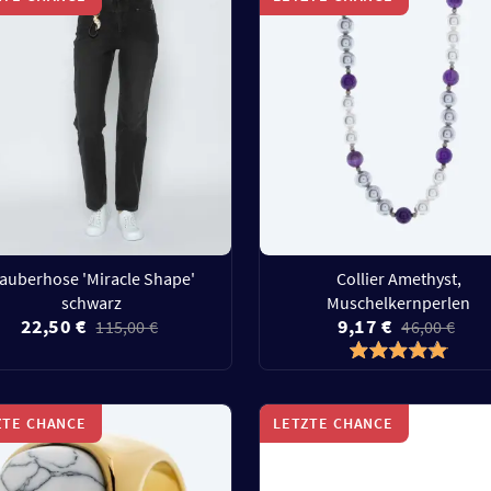
auberhose 'Miracle Shape'
Collier Amethyst,
schwarz
Muschelkernperlen
22,50 €
9,17 €
115,00 €
46,00 €
ZTE CHANCE
LETZTE CHANCE