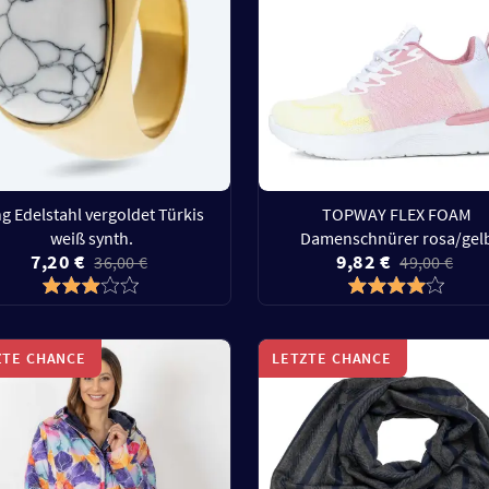
ng Edelstahl vergoldet Türkis
TOPWAY FLEX FOAM
weiß synth.
Damenschnürer rosa/gel
7,20 €
9,82 €
36,00 €
49,00 €
ZTE CHANCE
LETZTE CHANCE