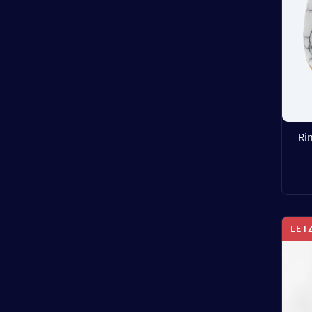
Ri
LET