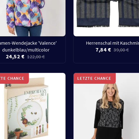
amen-Wendejacke 'Valence'
Herrenschal mit Kaschmi
7,84 €
dunkelblau/multicolor
39,00 €
24,52 €
122,00 €
ZTE CHANCE
LETZTE CHANCE