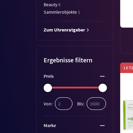
Beauty
8
Sammlerobjekte
1
Zum Uhrenratgeber
Ergebnisse filtern
LET
Preis
Von:
Bis:
Marke