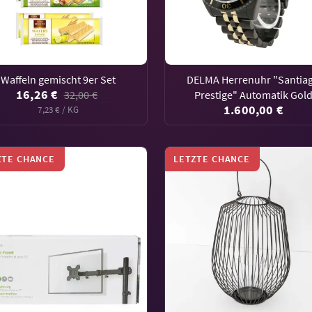
Waffeln gemischt 9er Set
DELMA Herrenuhr "Santia
16,26 €
32,00 €
Prestige" Automatik Gol
1.600,00 €
7,23 € / KG
ZTE CHANCE
LETZTE CHANCE