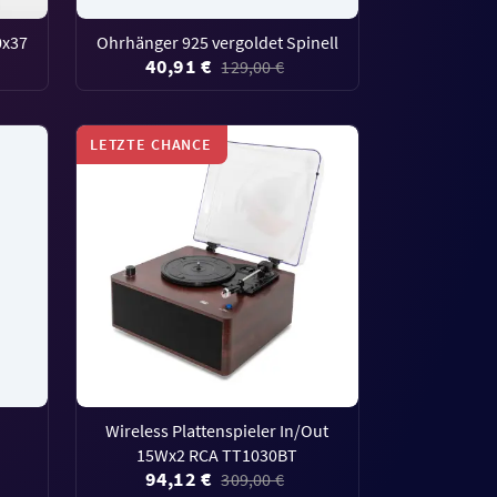
0x37
Ohrhänger 925 vergoldet Spinell
40,91 €
129,00 €
LETZTE CHANCE
Wireless Plattenspieler In/Out
15Wx2 RCA TT1030BT
94,12 €
309,00 €