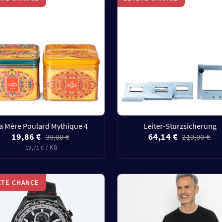
a Mère Poulard Mythique 4
Leiter-Sturzsicherung
19,86 €
64,14 €
39,00 €
219,00 €
19,71 € / KG
ZTE CHANCE