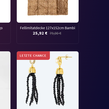
go
Fellimitatdecke 127x152cm Bambi
25,92 €
d
79,00 €
LETZTE CHANCE