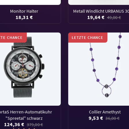
Monitor Halter
Metall Windlicht URBANUS 3
18,31 €
19,64 €
49,00 €
ZTE CHANCE
LETZTE CHANCE
ortaS Herren-Automatikuhr
Collier Amethyst
9,53 €
"Spreetal" schwarz
36,00 €
124,36 €
379,00 €