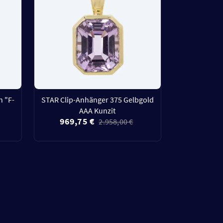
 "F-
STAR Clip-Anhänger 375 Gelbgold
AAA Kunzit
969,75 €
2.958,00 €