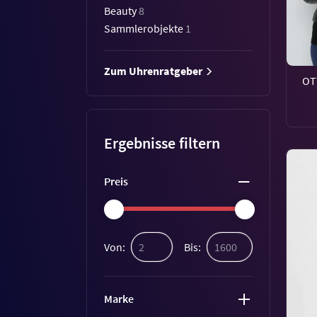
Beauty
8
Sammlerobjekte
1
Zum Uhrenratgeber
OT
Ergebnisse filtern
Preis
Von:
Bis:
Marke