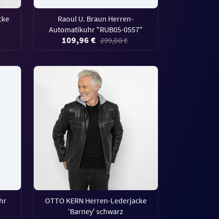
cke
Raoul U. Braun Herren-
Automatikuhr "RUB05-0557"
109,96 €
299,00 €
hr
OTTO KERN Herren-Lederjacke
'Barney' schwarz