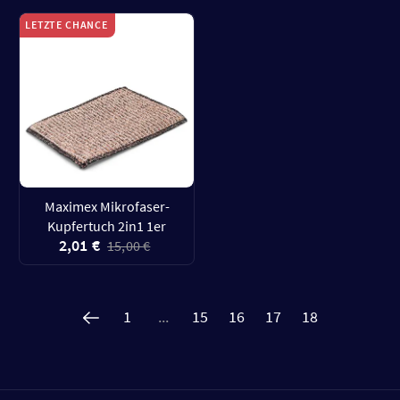
LETZTE CHANCE
Maximex Mikrofaser-
Kupfertuch 2in1 1er
2,01 €
15,00 €
1
...
15
16
17
18