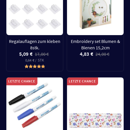
Regalauflagen zum kleben
Embroidery set Blumen &
8stk.
Bienen 15,2cm
5,09 €
4,83 €
17,00 €
24,00 €
0,64 € / STK
LETZTE CHANCE
LETZTE CHANCE