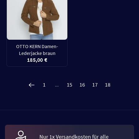
OTTO KERN Damen-
Lederjacke braun
185,00 €
1
...
15
16
17
18
Nur 1x Versandkosten für alle