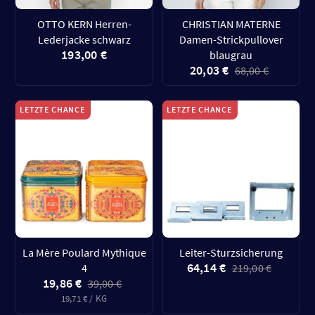
OTTO KERN Herren-
CHRISTIAN MATERNE
Lederjacke schwarz
Damen-Strickpullover
193,00 €
blaugrau
20,03 €
68,00 €
LETZTE CHANCE
LETZTE CHANCE
La Mère Poulard Mythique
Leiter-Sturzsicherung
64,14 €
4
219,00 €
19,86 €
39,00 €
19,71 € / KG