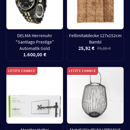
DELMA Herrenuhr
Fellimitatdecke 127x152cm
"Santiago Prestige"
Bambi
25,92 €
Automatik Gold
79,00 €
1.600,00 €
LETZTE CHANCE
LETZTE CHANCE
Monitor Halter
Metall Windlicht URBANUS