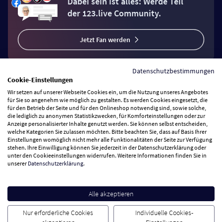
Dabei sein ist alles: Werde Teil
der 123.live Community.
Jetzt Fan werden
Datenschutzbestimmungen
Cookie-Einstellungen
Wir setzen auf unserer Webseite Cookies ein, um die Nutzung unseres Angebotes
Vertrag widerrufen
für Sie so angenehm wie möglich zu gestalten. Es werden Cookies eingesetzt, die
für den Betrieb der Seite und für den Onlineshop notwendig sind, sowie solche,
die lediglich zu anonymen Statistikzwecken, für Komforteinstellungen oder zur
Anzeige personalisierter Inhalte genutzt werden. Sie können selbst entscheiden,
Zahlungsarten
welche Kategorien Sie zulassen möchten. Bitte beachten Sie, dass auf Basis Ihrer
Einstellungen womöglich nicht mehr alle Funktionalitäten der Seite zur Verfügung
stehen. Ihre Einwilligung können Sie jederzeit in der Datenschutzerklärung oder
Wir versenden mit
unter den Cookieeinstellungen widerrufen. Weitere Informationen finden Sie in
unserer
Datenschutzerklärung
.
Service Hotline
Alle akzeptieren
Besuchen Sie uns
Nur erforderliche Cookies
Individuelle Cookies-