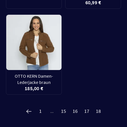
60,99 €
OTTO KERN Damen-
Lederjacke braun
185,00 €
1
...
15
16
17
18