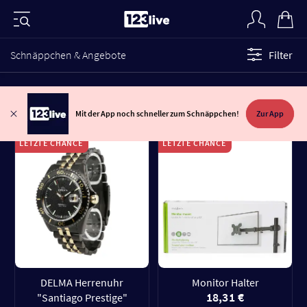
Schnäppchen & Angebote
Filter
Mit der App noch schneller zum Schnäppchen!
Zur App
LETZTE CHANCE
LETZTE CHANCE
DELMA Herrenuhr
Monitor Halter
18,31 €
"Santiago Prestige"