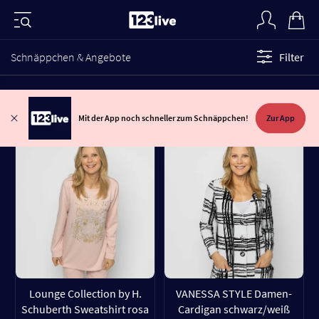
Schnäppchen & Angebote
Filter
Mit der App noch schneller zum Schnäppchen!
Zur App
Lounge Collection by H.
VANESSA STYLE Damen-
Schuberth Sweatshirt rosa
Cardigan schwarz/weiß