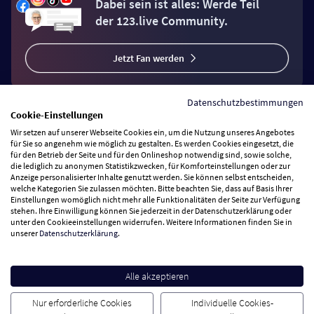
Dabei sein ist alles: Werde Teil
der 123.live Community.
Jetzt Fan werden
Datenschutzbestimmungen
Cookie-Einstellungen
Wir setzen auf unserer Webseite Cookies ein, um die Nutzung unseres Angebotes
Vertrag widerrufen
für Sie so angenehm wie möglich zu gestalten. Es werden Cookies eingesetzt, die
für den Betrieb der Seite und für den Onlineshop notwendig sind, sowie solche,
die lediglich zu anonymen Statistikzwecken, für Komforteinstellungen oder zur
Anzeige personalisierter Inhalte genutzt werden. Sie können selbst entscheiden,
Zahlungsarten
welche Kategorien Sie zulassen möchten. Bitte beachten Sie, dass auf Basis Ihrer
Einstellungen womöglich nicht mehr alle Funktionalitäten der Seite zur Verfügung
stehen. Ihre Einwilligung können Sie jederzeit in der Datenschutzerklärung oder
Wir versenden mit
unter den Cookieeinstellungen widerrufen. Weitere Informationen finden Sie in
unserer
Datenschutzerklärung
.
Service Hotline
Alle akzeptieren
Besuchen Sie uns
Nur erforderliche Cookies
Individuelle Cookies-