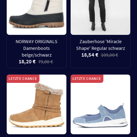
NORWAY ORIGINALS
Zauberhose 'Miracle
Damenboots
Shape' Regular schwarz
18,54 €
beige/schwarz
109,00 €
18,20 €
79,00 €
LETZTE CHANCE
LETZTE CHANCE