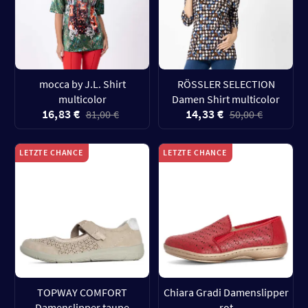
mocca by J.L. Shirt
RÖSSLER SELECTION
multicolor
Damen Shirt multicolor
16,83 €
14,33 €
81,00 €
50,00 €
LETZTE CHANCE
LETZTE CHANCE
TOPWAY COMFORT
Chiara Gradi Damenslipper
Damenslipper taupe
rot