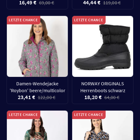
16,49 €
44,44 €
69,00 €
119,00 €
LETZTE CHANCE
LETZTE CHANCE
Damen-Wendejacke
NORWAY ORIGINALS
'Roybon' beere/multicolor
Herrenboots schwarz
23,41 €
18,20 €
122,00 €
64,00 €
LETZTE CHANCE
LETZTE CHANCE