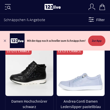
Schnäppchen & Angebote
Filter
Mit der App noch schneller zum Schnäppchen!
Zur App
LETZTE CHANCE
LETZTE CHANCE
Damen Hochschnürer
Andrea Conti Damen
schwarz
Lederslipper pastellblau